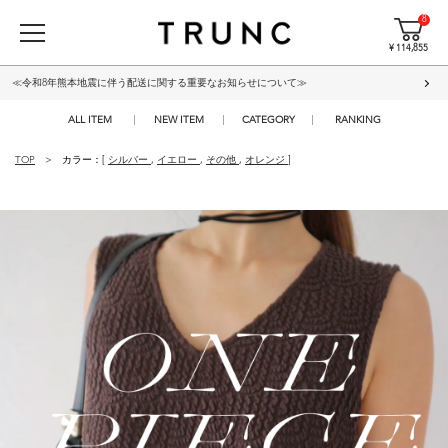
8
¥ 114,855
≪令和8年熊本地震に伴う配送に関する重要なお知らせについて≫
ALL ITEM
NEW ITEM
CATEGORY
RANKING
TOP
カラー：[
シルバー
,
イエロー
,
その他
,
オレンジ
]