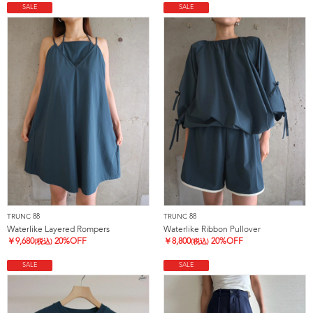
SALE
SALE
TRUNC 88
TRUNC 88
Waterlike Layered Rompers
Waterlike Ribbon Pullover
￥
9,680
20%OFF
￥
8,800
20%OFF
(税込)
(税込)
SALE
SALE