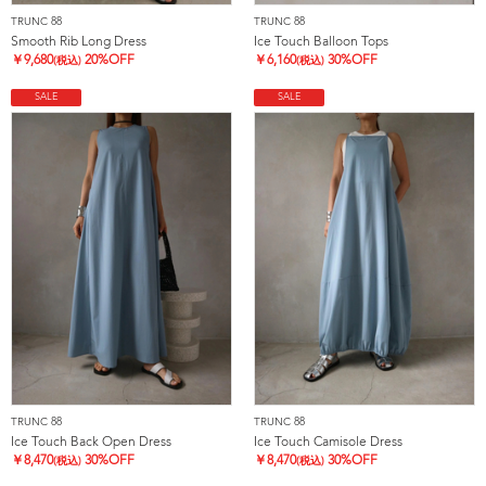
TRUNC 88
TRUNC 88
Smooth Rib Long Dress
Ice Touch Balloon Tops
￥
9,680
20%OFF
￥
6,160
30%OFF
(税込)
(税込)
SALE
SALE
TRUNC 88
TRUNC 88
Ice Touch Back Open Dress
Ice Touch Camisole Dress
￥
8,470
30%OFF
￥
8,470
30%OFF
(税込)
(税込)