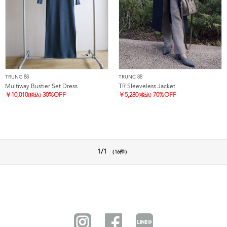
TRUNC 88
TRUNC 88
Multiway Bustier Set Dress
TR Sleeveless Jacket
￥
10,010
30%OFF
￥
5,280
70%OFF
(税込)
(税込)
1/1
（16件）