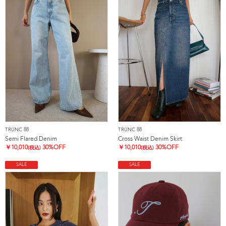
TRUNC 88
TRUNC 88
Semi Flared Denim
Cross Waist Denim Skirt
￥
10,010
30%OFF
￥
10,010
30%OFF
(税込)
(税込)
SALE
SALE