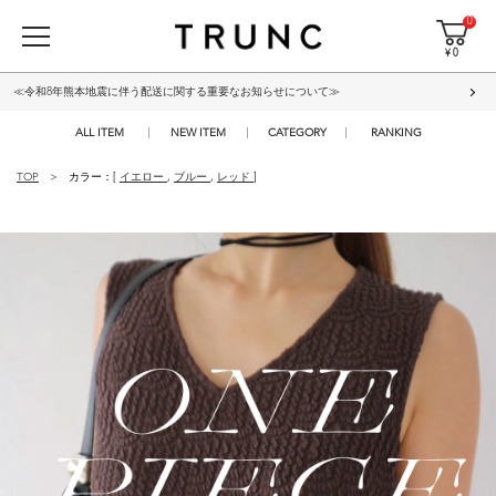
0
¥ 0
≪令和8年熊本地震に伴う配送に関する重要なお知らせについて≫
ALL ITEM
NEW ITEM
CATEGORY
RANKING
TOP
カラー：[
イエロー
,
ブルー
,
レッド
]