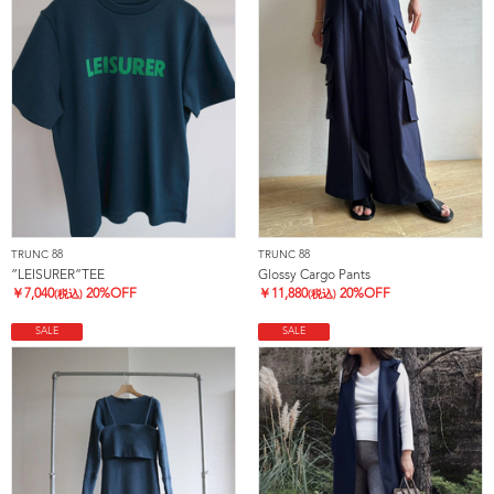
TRUNC 88
TRUNC 88
”LEISURER”TEE
Glossy Cargo Pants
￥
7,040
20%OFF
￥
11,880
20%OFF
(税込)
(税込)
SALE
SALE