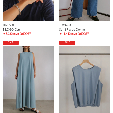
TRUNC 88
TRUNC 88
T LOGO Cap
Semi Flared DenimⅡ
￥
5,280
20%OFF
￥
11,440
20%OFF
(税込)
(税込)
SALE
SALE