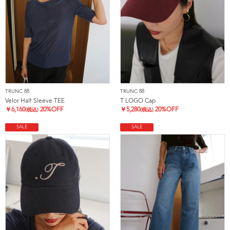
TRUNC 88
TRUNC 88
Velor Half Sleeve TEE
T LOGO Cap
￥
6,160
20%OFF
￥
5,280
20%OFF
(税込)
(税込)
SALE
SALE