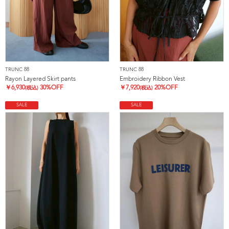
TRUNC 88
TRUNC 88
Rayon Layered Skirt pants
Embroidery Ribbon Vest
￥
6,930
30%OFF
￥
7,920
20%OFF
(税込)
(税込)
SALE
SALE