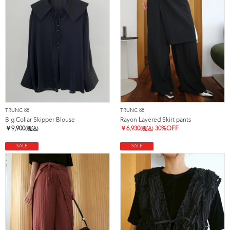
TRUNC 88
TRUNC 88
Big Collar Skipper Blouse
Rayon Layered Skirt pants
￥
9,900
￥
6,930
30%OFF
(税込)
(税込)
SALE
SALE