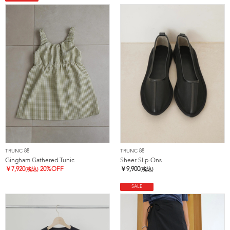
TRUNC 88
TRUNC 88
Gingham Gathered Tunic
Sheer Slip-Ons
￥
7,920
20%OFF
￥
9,900
(税込)
(税込)
SALE