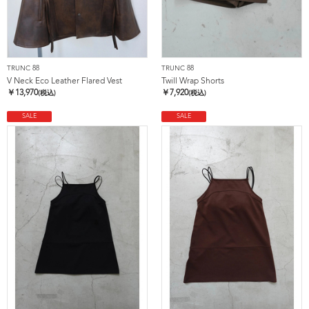
TRUNC 88
TRUNC 88
V Neck Eco Leather Flared Vest
Twill Wrap Shorts
￥
13,970
￥
7,920
(税込)
(税込)
SALE
SALE