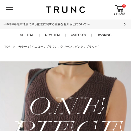
8
¥ 114,855
≪令和8年熊本地震に伴う配送に関する重要なお知らせについて≫
ALL ITEM
NEW ITEM
CATEGORY
RANKING
TOP
カラー：[
イエロー
,
ブラウン
,
グリーン
,
ピンク
,
ブラック
]