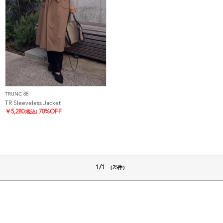
TRUNC 88
TR Sleeveless Jacket
￥
5,280
70%OFF
(税込)
1/1
（25件）