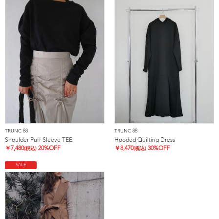
TRUNC 88
TRUNC 88
Shoulder Puff Sleeve TEE
Hooded Quilting Dress
￥
7,480
20%OFF
￥
8,470
30%OFF
(税込)
(税込)
SALE