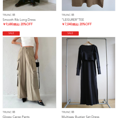
TRUNC 88
TRUNC 88
Smooth Rib Long Dress
”LEISURER”TEE
￥
9,680
20%OFF
￥
7,040
20%OFF
(税込)
(税込)
SALE
SALE
TRUNC 88
TRUNC 88
Glossy Cargo Pants
Multiway Bustier Set Dress