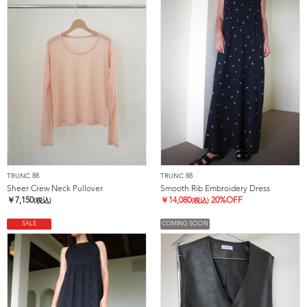
TRUNC 88
TRUNC 88
Sheer Crew Neck Pullover
Smooth Rib Embroidery Dress
￥
7,150
￥
14,080
20%OFF
(税込)
(税込)
SALE
COMING SOON