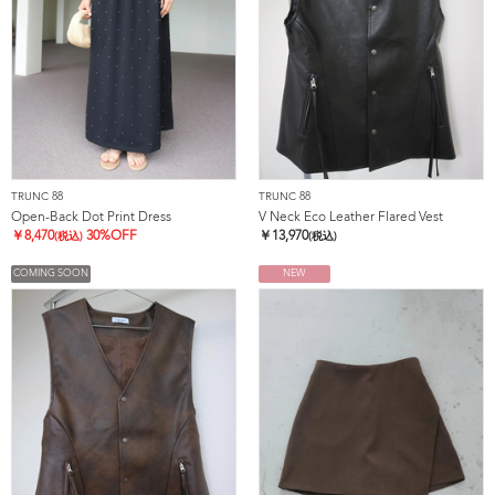
TRUNC 88
TRUNC 88
Open-Back Dot Print Dress
V Neck Eco Leather Flared Vest
￥
8,470
30%OFF
￥
13,970
(税込)
(税込)
COMING SOON
NEW