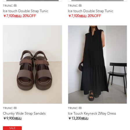
TRUNC 88
TRUNC 88
Ice touch Double Strap Tunic
Ice touch Double Strap Tunic
￥
7,920
20%OFF
￥
7,920
20%OFF
(税込)
(税込)
TRUNC 88
TRUNC 88
Chunky Wide Strap Sandals
Ice Touch Keyneck 2Way Dress
￥
9,900
￥
13,200
(税込)
(税込)
SALE