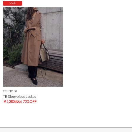
SALE
TRUNC 88
TR Sleeveless Jacket
￥
5,280
70%OFF
(税込)