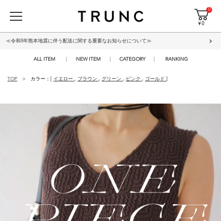
0
¥ 0
≪令和8年熊本地震に伴う配送に関する重要なお知らせについて≫
ALL ITEM
NEW ITEM
CATEGORY
RANKING
TOP
カラー：[
イエロー
,
ブラウン
,
グリーン
,
ピンク
,
ゴールド
]