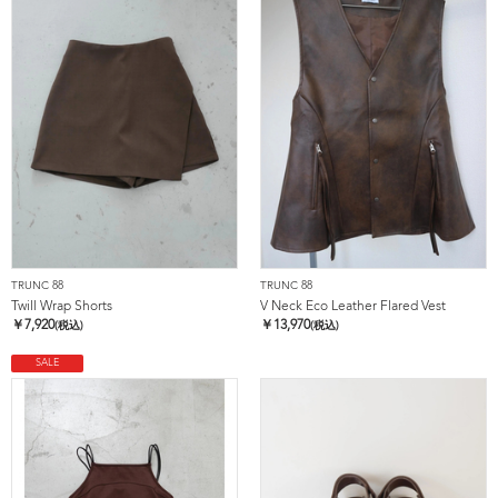
TRUNC 88
TRUNC 88
Twill Wrap Shorts
V Neck Eco Leather Flared Vest
￥
7,920
￥
13,970
(税込)
(税込)
SALE