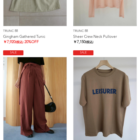
TRUNC 88
TRUNC 88
Gingham Gathered Tunic
Sheer Crew Neck Pullover
￥
7,920
20%OFF
￥
7,150
(税込)
(税込)
SALE
SALE