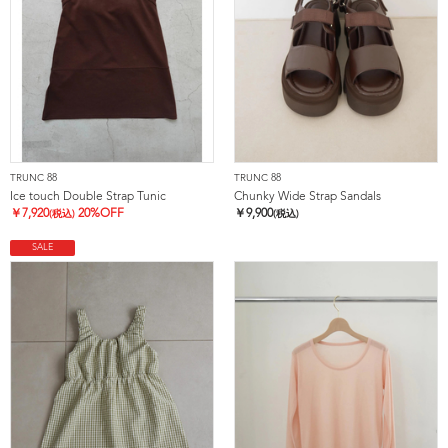
TRUNC 88
TRUNC 88
Ice touch Double Strap Tunic
Chunky Wide Strap Sandals
￥
7,920
20%OFF
￥
9,900
(税込)
(税込)
SALE