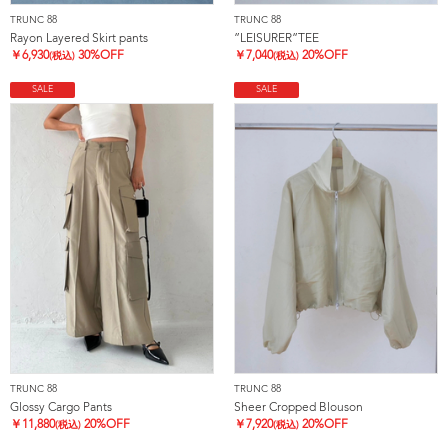
TRUNC 88
TRUNC 88
Rayon Layered Skirt pants
”LEISURER”TEE
￥
6,930
30%OFF
￥
7,040
20%OFF
(税込)
(税込)
SALE
SALE
TRUNC 88
TRUNC 88
Glossy Cargo Pants
Sheer Cropped Blouson
￥
11,880
20%OFF
￥
7,920
20%OFF
(税込)
(税込)