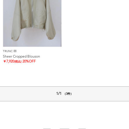
TRUNC 88
Sheer Cropped Blouson
￥
7,920
20%OFF
(税込)
1/1
（3件）