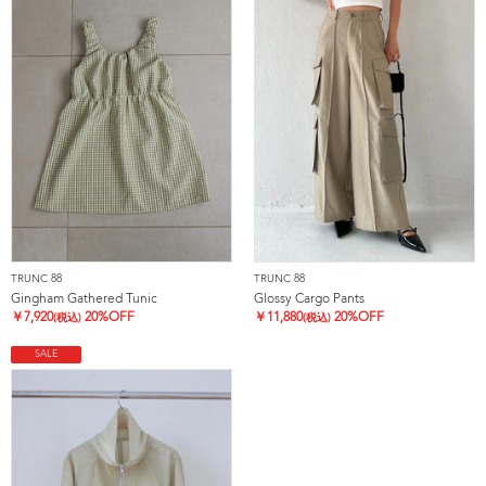
TRUNC 88
TRUNC 88
Gingham Gathered Tunic
Glossy Cargo Pants
￥
7,920
20%OFF
￥
11,880
20%OFF
(税込)
(税込)
SALE