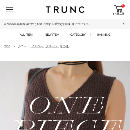
41
¥ 483,026
≪令和8年熊本地震に伴う配送に関する重要なお知らせについて≫
ALL ITEM
NEW ITEM
CATEGORY
RANKING
TOP
カラー：[
イエロー
,
グリーン
,
その他
]