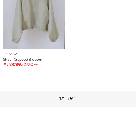
TRUNC 88
Sheer Cropped Blouson
￥
7,920
20%OFF
(税込)
1/1
（3件）