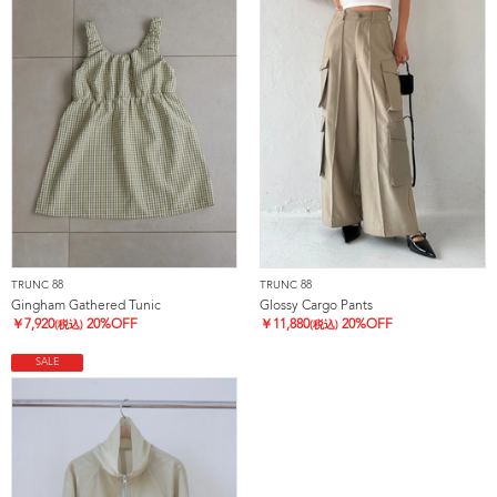
TRUNC 88
TRUNC 88
Gingham Gathered Tunic
Glossy Cargo Pants
￥
7,920
20%OFF
￥
11,880
20%OFF
(税込)
(税込)
SALE