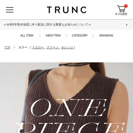
8
¥ 114,855
≪令和8年熊本地震に伴う配送に関する重要なお知らせについて≫
ALL ITEM
NEW ITEM
CATEGORY
RANKING
TOP
カラー：[
イエロー
,
グリーン
,
オレンジ
]