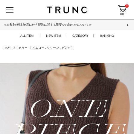
0
¥ 0
≪令和8年熊本地震に伴う配送に関する重要なお知らせについて≫
ALL ITEM
NEW ITEM
CATEGORY
RANKING
TOP
カラー：[
イエロー
,
グリーン
,
ピンク
]