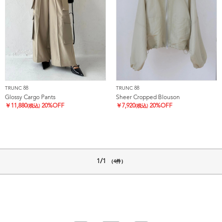
TRUNC 88
TRUNC 88
Glossy Cargo Pants
Sheer Cropped Blouson
￥
11,880
20%OFF
￥
7,920
20%OFF
(税込)
(税込)
1/1
（4件）