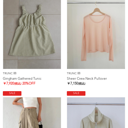
TRUNC 88
TRUNC 88
Gingham Gathered Tunic
Sheer Crew Neck Pullover
￥
7,920
20%OFF
￥
7,150
(税込)
(税込)
SALE
SALE