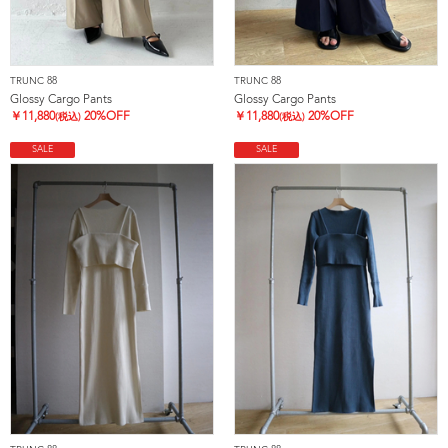
TRUNC 88
TRUNC 88
Glossy Cargo Pants
Glossy Cargo Pants
￥
11,880
20%OFF
￥
11,880
20%OFF
(税込)
(税込)
SALE
SALE