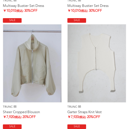
TRUNC 88
TRUNC 88
Multiway Bustier Set Dress
Multiway Bustier Set Dress
￥
10,010
30%OFF
￥
10,010
30%OFF
(税込)
(税込)
SALE
SALE
TRUNC 88
TRUNC 88
Sheer Cropped Blouson
Garter Straps Knit Vest
￥
7,920
20%OFF
￥
7,920
20%OFF
(税込)
(税込)
SALE
SALE