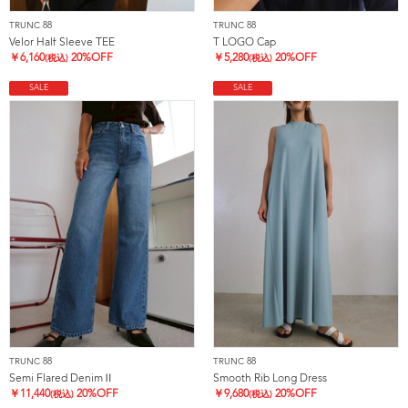
TRUNC 88
TRUNC 88
Velor Half Sleeve TEE
T LOGO Cap
￥
6,160
20%OFF
￥
5,280
20%OFF
(税込)
(税込)
SALE
SALE
TRUNC 88
TRUNC 88
Semi Flared DenimⅡ
Smooth Rib Long Dress
￥
11,440
20%OFF
￥
9,680
20%OFF
(税込)
(税込)