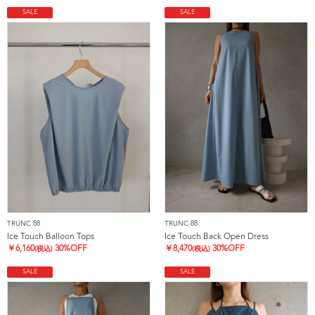
SALE
SALE
TRUNC 88
TRUNC 88
Ice Touch Balloon Tops
Ice Touch Back Open Dress
￥
6,160
30%OFF
￥
8,470
30%OFF
(税込)
(税込)
SALE
SALE