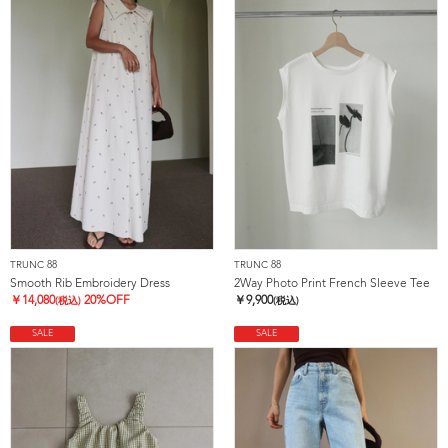
TRUNC 88
TRUNC 88
Smooth Rib Embroidery Dress
2Way Photo Print French Sleeve Tee
￥
14,080
20%OFF
￥
9,900
(税込)
(税込)
SALE
SALE