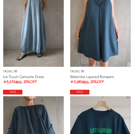
TRUNC 88
TRUNC 88
Ice Touch Camisole Dress
Waterlike Layered Rompers
￥
8,470
30%OFF
￥
9,680
20%OFF
(税込)
(税込)
SALE
SALE