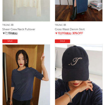
TRUNC 88
TRUNC 88
Sheer Crew Neck Pullover
Cross Waist Denim Skirt
￥
7,150
￥
10,010
30%OFF
(税込)
(税込)
SALE
SALE