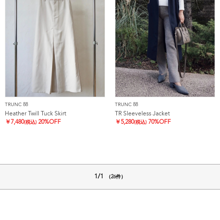
TRUNC 88
TRUNC 88
Heather Twill Tuck Skirt
TR Sleeveless Jacket
￥
7,480
20%OFF
￥
5,280
70%OFF
(税込)
(税込)
1/1
（26件）