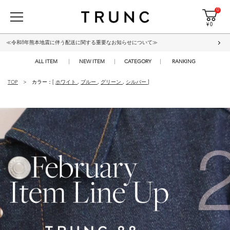
0
¥ 0
≪令和8年熊本地震に伴う配送に関する重要なお知らせについて≫
ALL ITEM
NEW ITEM
CATEGORY
RANKING
TOP
カラー：[
ホワイト
,
ブルー
,
グリーン
,
シルバー
]