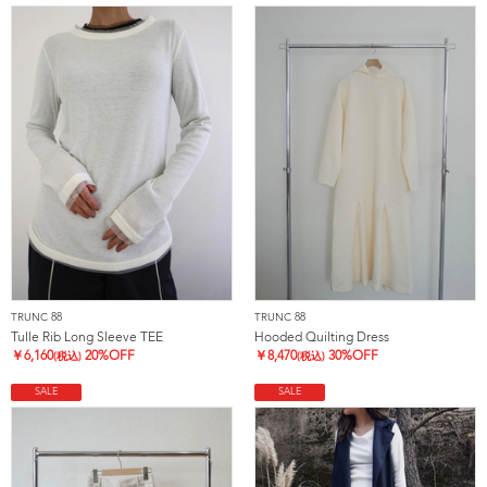
TRUNC 88
TRUNC 88
Tulle Rib Long Sleeve TEE
Hooded Quilting Dress
￥
6,160
20%OFF
￥
8,470
30%OFF
(税込)
(税込)
SALE
SALE