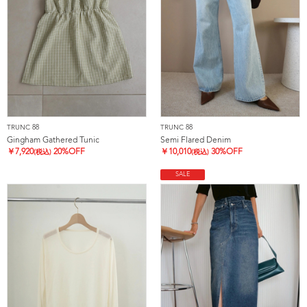
TRUNC 88
TRUNC 88
Gingham Gathered Tunic
Semi Flared Denim
￥
7,920
20%OFF
￥
10,010
30%OFF
(税込)
(税込)
SALE