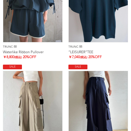
TRUNC 88
TRUNC 88
Waterlike Ribbon Pullover
”LEISURER”TEE
￥
8,800
20%OFF
￥
7,040
20%OFF
(税込)
(税込)
SALE
SALE