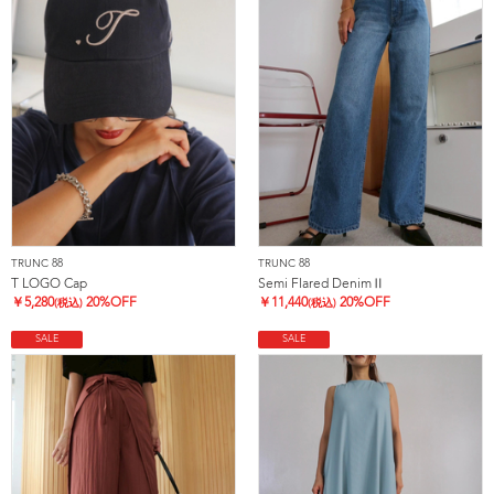
TRUNC 88
TRUNC 88
T LOGO Cap
Semi Flared DenimⅡ
￥
5,280
20%OFF
￥
11,440
20%OFF
(税込)
(税込)
SALE
SALE