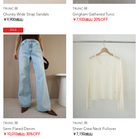
TRUNC 88
TRUNC 88
Chunky Wide Strap Sandals
Gingham Gathered Tunic
￥
9,900
￥
7,920
20%OFF
(税込)
(税込)
SALE
TRUNC 88
TRUNC 88
Semi Flared Denim
Sheer Crew Neck Pullover
￥
10,010
30%OFF
￥
7,150
(税込)
(税込)