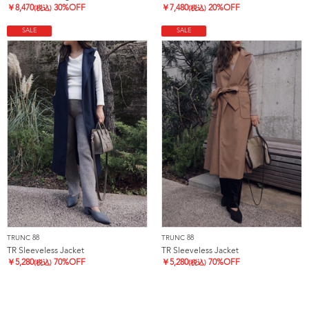
￥
8,470
30%OFF
￥
7,480
20%OFF
(税込)
(税込)
SALE
SALE
TRUNC 88
TRUNC 88
TR Sleeveless Jacket
TR Sleeveless Jacket
￥
5,280
70%OFF
￥
5,280
70%OFF
(税込)
(税込)