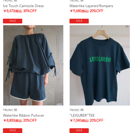
TRUNC 88
TRUNC 88
Ice Touch Camisole Dress
Waterlike Layered Rompers
￥
8,470
30%OFF
￥
9,680
20%OFF
(税込)
(税込)
SALE
SALE
TRUNC 88
TRUNC 88
Waterlike Ribbon Pullover
”LEISURER”TEE
￥
8,800
20%OFF
￥
7,040
20%OFF
(税込)
(税込)
SALE
SALE