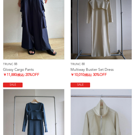
TRUNC 88
TRUNC 88
Glossy Cargo Pants
Multiway Bustier Set Dress
￥
11,880
20%OFF
￥
10,010
30%OFF
(税込)
(税込)
SALE
SALE