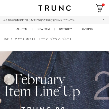
0
¥ 0
≪令和8年熊本地震に伴う配送に関する重要なお知らせについて≫
ALL ITEM
NEW ITEM
CATEGORY
RANKING
TOP
カラー：[
ホワイト
,
グリーン
,
ブラウン
,
ブルー
]