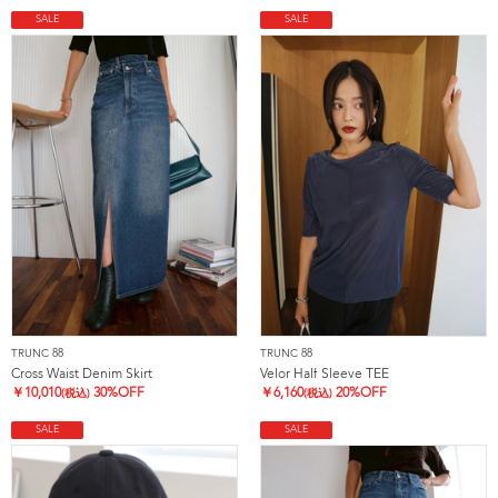
SALE
SALE
TRUNC 88
TRUNC 88
Cross Waist Denim Skirt
Velor Half Sleeve TEE
￥
10,010
30%OFF
￥
6,160
20%OFF
(税込)
(税込)
SALE
SALE