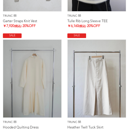
TRUNC 88
TRUNC 88
Garter Straps Knit Vest
Tulle Rib Long Sleeve TEE
￥
7,920
20%OFF
￥
6,160
20%OFF
(税込)
(税込)
SALE
SALE
TRUNC 88
TRUNC 88
Hooded Quilting Dress
Heather Twill Tuck Skirt