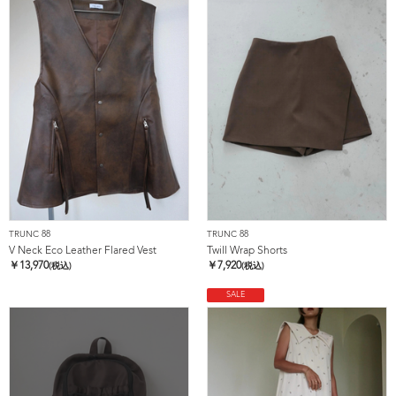
TRUNC 88
TRUNC 88
V Neck Eco Leather Flared Vest
Twill Wrap Shorts
￥
13,970
￥
7,920
(税込)
(税込)
SALE