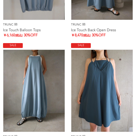
TRUNC 88
TRUNC 88
Ice Touch Balloon Tops
Ice Touch Back Open Dress
￥
6,160
30%OFF
￥
8,470
30%OFF
(税込)
(税込)
SALE
SALE