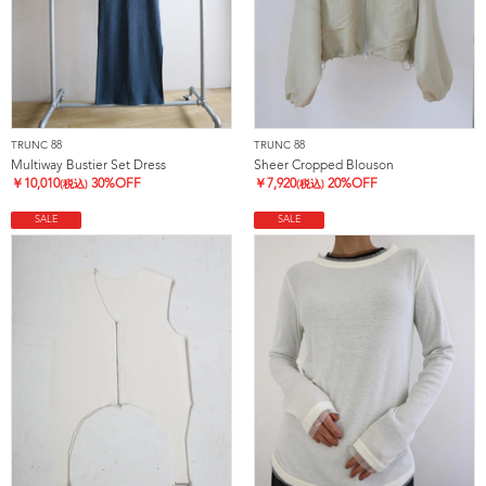
TRUNC 88
TRUNC 88
Multiway Bustier Set Dress
Sheer Cropped Blouson
￥
10,010
30%OFF
￥
7,920
20%OFF
(税込)
(税込)
SALE
SALE