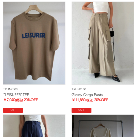
TRUNC 88
TRUNC 88
”LEISURER”TEE
Glossy Cargo Pants
￥
7,040
20%OFF
￥
11,880
20%OFF
(税込)
(税込)
SALE
SALE