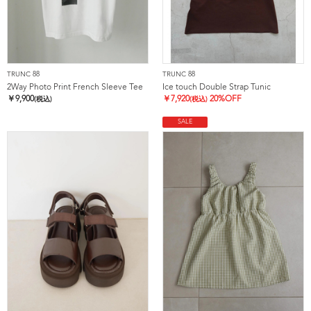
TRUNC 88
TRUNC 88
2Way Photo Print French Sleeve Tee
Ice touch Double Strap Tunic
￥
9,900
￥
7,920
20%OFF
(税込)
(税込)
SALE