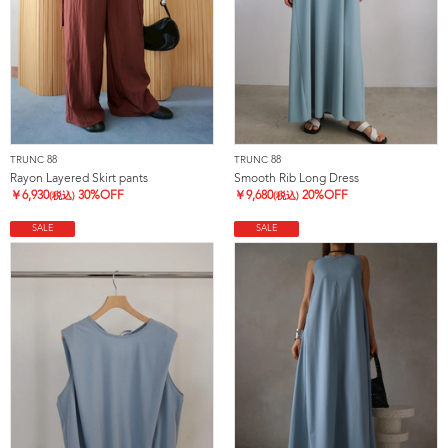
TRUNC 88
TRUNC 88
Rayon Layered Skirt pants
Smooth Rib Long Dress
￥
6,930
30%OFF
￥
9,680
20%OFF
(税込)
(税込)
SALE
SALE