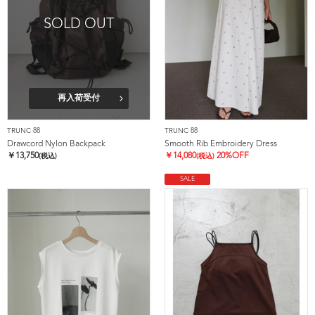
SOLD OUT
再入荷受付
TRUNC 88
TRUNC 88
Drawcord Nylon Backpack
Smooth Rib Embroidery Dress
￥
13,750
￥
14,080
20%OFF
(税込)
(税込)
SALE