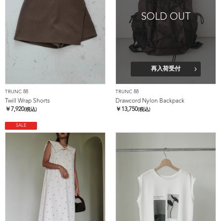
SOLD OUT
再入荷受付
TRUNC 88
TRUNC 88
Twill Wrap Shorts
Drawcord Nylon Backpack
￥
7,920
￥
13,750
(税込)
(税込)
SALE