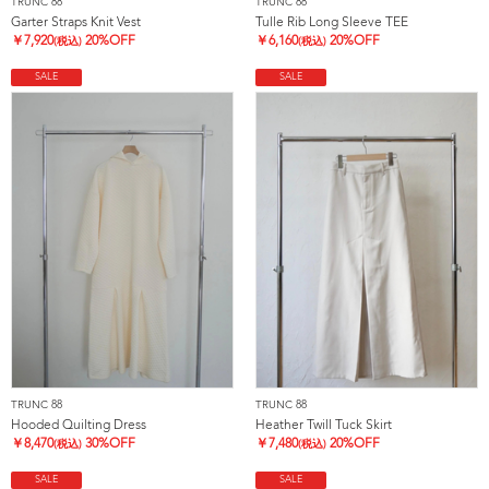
TRUNC 88
TRUNC 88
Garter Straps Knit Vest
Tulle Rib Long Sleeve TEE
￥
7,920
20%OFF
￥
6,160
20%OFF
(税込)
(税込)
SALE
SALE
TRUNC 88
TRUNC 88
Hooded Quilting Dress
Heather Twill Tuck Skirt
￥
8,470
30%OFF
￥
7,480
20%OFF
(税込)
(税込)
SALE
SALE