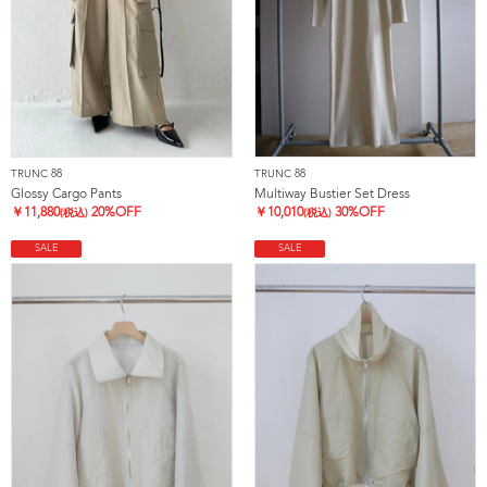
TRUNC 88
TRUNC 88
Glossy Cargo Pants
Multiway Bustier Set Dress
￥
11,880
20%OFF
￥
10,010
30%OFF
(税込)
(税込)
SALE
SALE