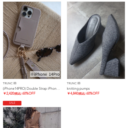
TRUNC 88
TRUNC 88
(iPhone14PRO) Double Strap iPhone Case
knitting pumps
￥
2,420
60%OFF
￥
4,840
60%OFF
(税込)
(税込)
SALE