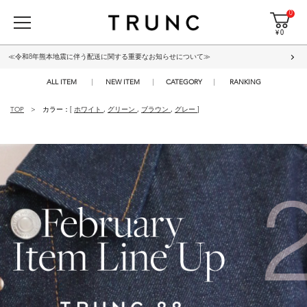
0
¥ 0
≪令和8年熊本地震に伴う配送に関する重要なお知らせについて≫
ALL ITEM
NEW ITEM
CATEGORY
RANKING
TOP
カラー：[
ホワイト
,
グリーン
,
ブラウン
,
グレー
]