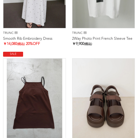
TRUNC 88
TRUNC 88
Smooth Rib Embroidery Dress
2Way Photo Print French Sleeve Tee
￥
14,080
20%OFF
￥
9,900
(税込)
(税込)
SALE