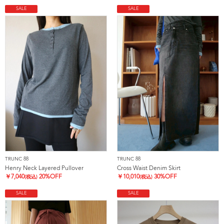
SALE
SALE
TRUNC 88
TRUNC 88
Henry Neck Layered Pullover
Cross Waist Denim Skirt
￥
7,040
20%OFF
￥
10,010
30%OFF
(税込)
(税込)
SALE
SALE