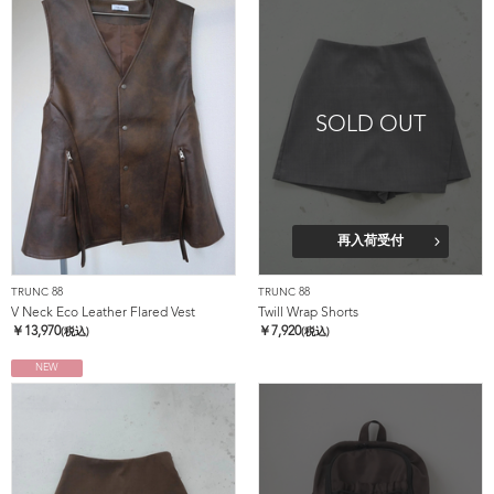
SOLD OUT
再入荷受付
TRUNC 88
TRUNC 88
V Neck Eco Leather Flared Vest
Twill Wrap Shorts
￥
13,970
￥
7,920
(税込)
(税込)
NEW