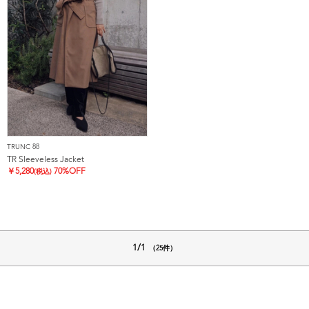
TRUNC 88
TR Sleeveless Jacket
￥
5,280
70%OFF
(税込)
1/1
（25件）