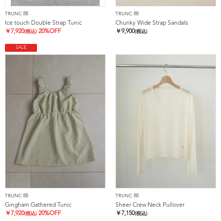
TRUNC 88
TRUNC 88
Ice touch Double Strap Tunic
Chunky Wide Strap Sandals
￥
7,920
20%OFF
￥
9,900
(税込)
(税込)
SALE
TRUNC 88
TRUNC 88
Gingham Gathered Tunic
Sheer Crew Neck Pullover
￥
7,920
20%OFF
￥
7,150
(税込)
(税込)