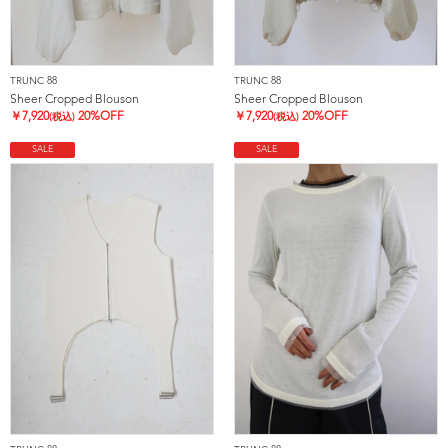
TRUNC 88
TRUNC 88
Sheer Cropped Blouson
Sheer Cropped Blouson
￥
7,920
20%OFF
￥
7,920
20%OFF
(税込)
(税込)
SALE
SALE