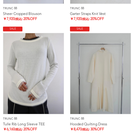
TRUNC 88
TRUNC 88
Sheer Cropped Blouson
Garter Straps Knit Vest
￥
7,920
20%OFF
￥
7,920
20%OFF
(税込)
(税込)
SALE
SALE
TRUNC 88
TRUNC 88
Tulle Rib Long Sleeve TEE
Hooded Quilting Dress
￥
6,160
20%OFF
￥
8,470
30%OFF
(税込)
(税込)