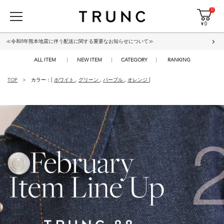
0
¥ 0
≪令和8年熊本地震に伴う配送に関する重要なお知らせについて≫
ALL ITEM
NEW ITEM
CATEGORY
RANKING
TOP
カラー：[
ホワイト
,
グリーン
,
パープル
,
オレンジ
]