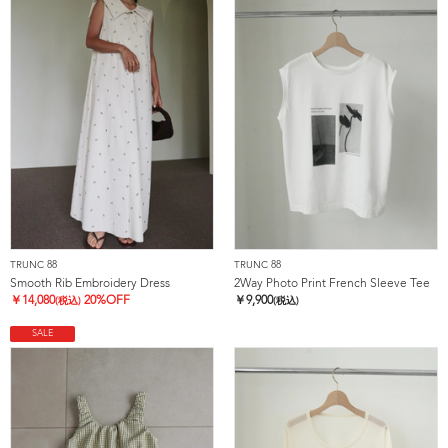
TRUNC 88
TRUNC 88
Smooth Rib Embroidery Dress
2Way Photo Print French Sleeve Tee
￥
14,080
20%OFF
￥
9,900
(税込)
(税込)
SALE