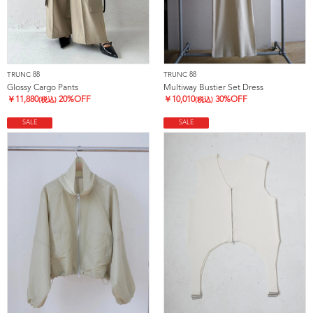
TRUNC 88
TRUNC 88
Glossy Cargo Pants
Multiway Bustier Set Dress
￥
11,880
20%OFF
￥
10,010
30%OFF
(税込)
(税込)
SALE
SALE