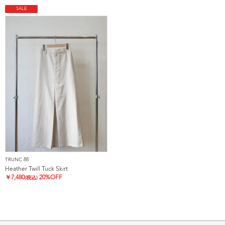
SALE
TRUNC 88
Heather Twill Tuck Skirt
￥
7,480
20%OFF
(税込)