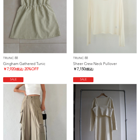
TRUNC 88
TRUNC 88
Gingham Gathered Tunic
Sheer Crew Neck Pullover
￥
7,920
20%OFF
￥
7,150
(税込)
(税込)
SALE
SALE