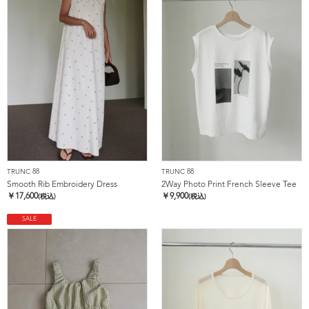
TRUNC 88
TRUNC 88
Smooth Rib Embroidery Dress
2Way Photo Print French Sleeve Tee
￥
17,600
￥
9,900
(税込)
(税込)
SALE