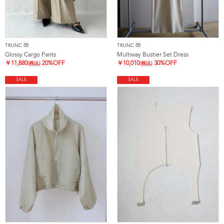
TRUNC 88
TRUNC 88
Glossy Cargo Pants
Multiway Bustier Set Dress
￥
11,880
20%OFF
￥
10,010
30%OFF
(税込)
(税込)
SALE
SALE