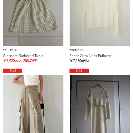
TRUNC 88
TRUNC 88
Gingham Gathered Tunic
Sheer Crew Neck Pullover
￥
7,920
20%OFF
￥
7,150
(税込)
(税込)
SALE
SALE