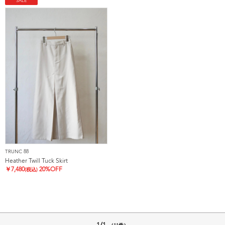
SALE
TRUNC 88
Heather Twill Tuck Skirt
￥
7,480
20%OFF
(税込)