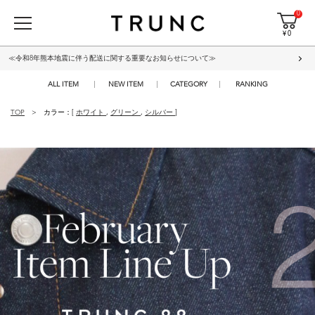
0
¥ 0
≪令和8年熊本地震に伴う配送に関する重要なお知らせについて≫
ALL ITEM
NEW ITEM
CATEGORY
RANKING
TOP
カラー：[
ホワイト
,
グリーン
,
シルバー
]