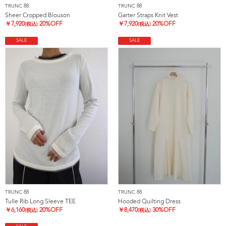
TRUNC 88
TRUNC 88
Sheer Cropped Blouson
Garter Straps Knit Vest
￥
7,920
20%OFF
￥
7,920
20%OFF
(税込)
(税込)
SALE
SALE
TRUNC 88
TRUNC 88
Tulle Rib Long Sleeve TEE
Hooded Quilting Dress
￥
6,160
20%OFF
￥
8,470
30%OFF
(税込)
(税込)