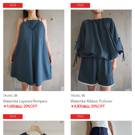
SALE
SALE
TRUNC 88
TRUNC 88
Waterlike Layered Rompers
Waterlike Ribbon Pullover
￥
9,680
20%OFF
￥
8,800
20%OFF
(税込)
(税込)
SALE
SALE