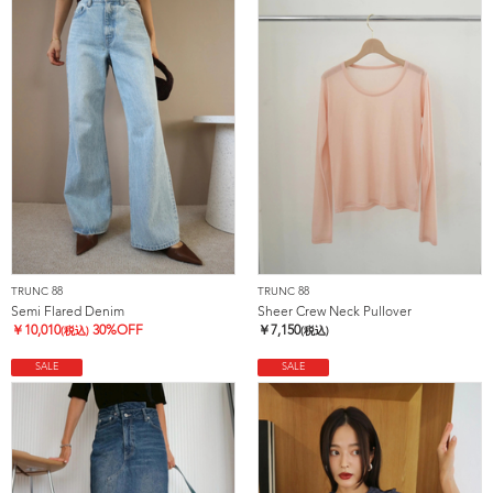
TRUNC 88
TRUNC 88
Semi Flared Denim
Sheer Crew Neck Pullover
￥
10,010
30%OFF
￥
7,150
(税込)
(税込)
SALE
SALE