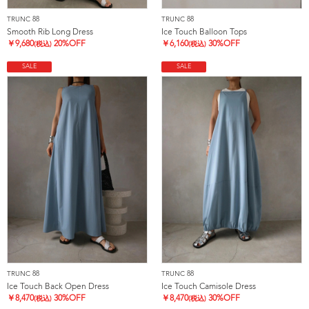
TRUNC 88
TRUNC 88
Smooth Rib Long Dress
Ice Touch Balloon Tops
￥
9,680
20%OFF
￥
6,160
30%OFF
(税込)
(税込)
SALE
SALE
TRUNC 88
TRUNC 88
Ice Touch Back Open Dress
Ice Touch Camisole Dress
￥
8,470
30%OFF
￥
8,470
30%OFF
(税込)
(税込)