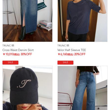
TRUNC 88
TRUNC 88
Cross Waist Denim Skirt
Velor Half Sleeve TEE
￥
10,010
30%OFF
￥
6,160
20%OFF
(税込)
(税込)
SALE
SALE