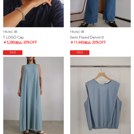
TRUNC 88
TRUNC 88
T LOGO Cap
Semi Flared DenimⅡ
￥
5,280
20%OFF
￥
11,440
20%OFF
(税込)
(税込)
SALE
SALE