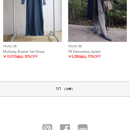
TRUNC 88
TRUNC 88
Multiway Bustier Set Dress
TR Sleeveless Jacket
￥
10,010
30%OFF
￥
5,280
70%OFF
(税込)
(税込)
1/1
（16件）