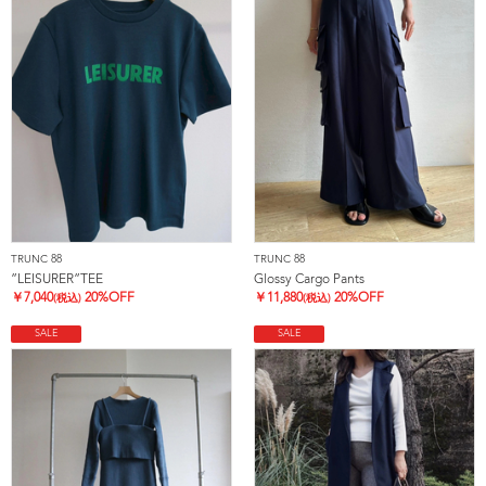
TRUNC 88
TRUNC 88
”LEISURER”TEE
Glossy Cargo Pants
￥
7,040
20%OFF
￥
11,880
20%OFF
(税込)
(税込)
SALE
SALE