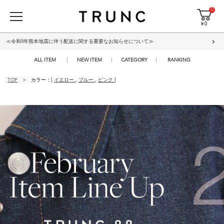
0
¥ 0
≪令和8年熊本地震に伴う配送に関する重要なお知らせについて≫
ALL ITEM
NEW ITEM
CATEGORY
RANKING
TOP
カラー：[
イエロー
,
ブルー
,
ピンク
]