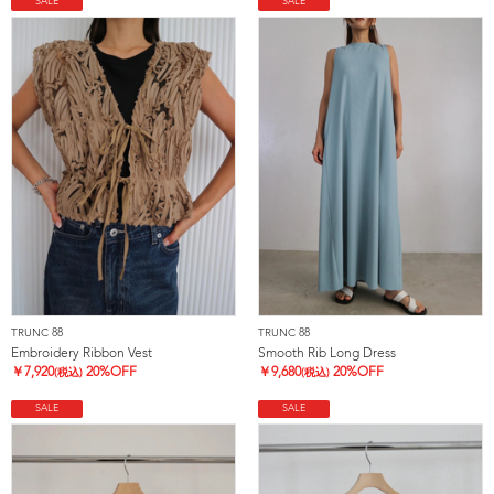
SALE
SALE
TRUNC 88
TRUNC 88
Embroidery Ribbon Vest
Smooth Rib Long Dress
￥
7,920
20%OFF
￥
9,680
20%OFF
(税込)
(税込)
SALE
SALE