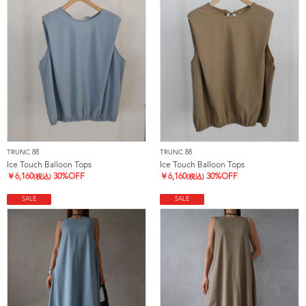
TRUNC 88
TRUNC 88
Ice Touch Balloon Tops
Ice Touch Balloon Tops
￥
6,160
30%OFF
￥
6,160
30%OFF
(税込)
(税込)
SALE
SALE