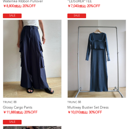
Waterlike Ribbon Pullover
”LEISURER”TEE
￥
8,800
20%OFF
￥
7,040
20%OFF
(税込)
(税込)
SALE
SALE
TRUNC 88
TRUNC 88
Glossy Cargo Pants
Multiway Bustier Set Dress
￥
11,880
20%OFF
￥
10,010
30%OFF
(税込)
(税込)
SALE