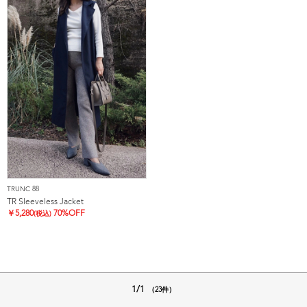
TRUNC 88
TR Sleeveless Jacket
￥
5,280
70%OFF
(税込)
1/1
（23件）