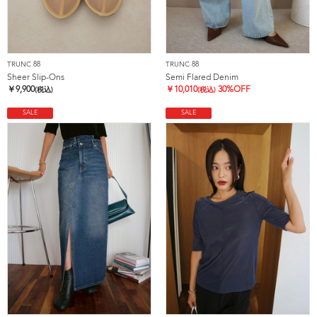
TRUNC 88
TRUNC 88
Sheer Slip-Ons
Semi Flared Denim
￥
9,900
￥
10,010
30%OFF
(税込)
(税込)
SALE
SALE