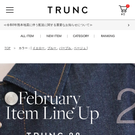
0
¥ 0
≪令和8年熊本地震に伴う配送に関する重要なお知らせについて≫
ALL ITEM
NEW ITEM
CATEGORY
RANKING
TOP
カラー：[
イエロー
,
ブルー
,
パープル
,
ベージュ
]