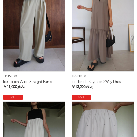
TRUNC 88
TRUNC 88
Ice Touch Wide Straight Pants
Ice Touch Keyneck 2Way Dress
￥
11,000
￥
13,200
(税込)
(税込)
SALE
SALE