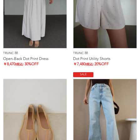
TRUNC 88
TRUNC 88
Open-Back Dot Print Dress
Dot Print Utility Shorts
￥
8,470
30%OFF
￥
7,480
20%OFF
(税込)
(税込)
SALE