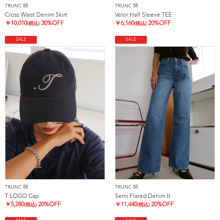
TRUNC 88
TRUNC 88
Cross Waist Denim Skirt
Velor Half Sleeve TEE
￥
10,010
30%OFF
￥
6,160
20%OFF
(税込)
(税込)
SALE
SALE
TRUNC 88
TRUNC 88
T LOGO Cap
Semi Flared DenimⅡ
￥
5,280
20%OFF
￥
11,440
20%OFF
(税込)
(税込)