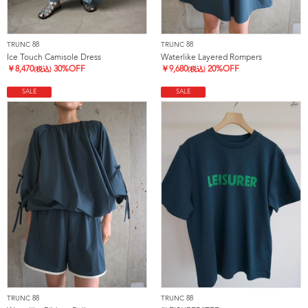
TRUNC 88
TRUNC 88
Ice Touch Camisole Dress
Waterlike Layered Rompers
￥
8,470
30%OFF
￥
9,680
20%OFF
(税込)
(税込)
SALE
SALE
TRUNC 88
TRUNC 88