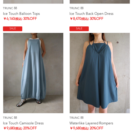
TRUNC 88
TRUNC 88
Ice Touch Balloon Tops
Ice Touch Back Open Dress
￥
6,160
30%OFF
￥
8,470
30%OFF
(税込)
(税込)
SALE
SALE
TRUNC 88
TRUNC 88
Ice Touch Camisole Dress
Waterlike Layered Rompers
￥
9,680
20%OFF
￥
9,680
20%OFF
(税込)
(税込)