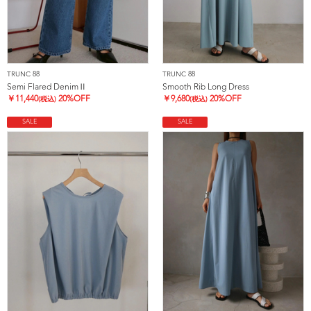
TRUNC 88
TRUNC 88
Semi Flared DenimⅡ
Smooth Rib Long Dress
￥
11,440
20%OFF
￥
9,680
20%OFF
(税込)
(税込)
SALE
SALE