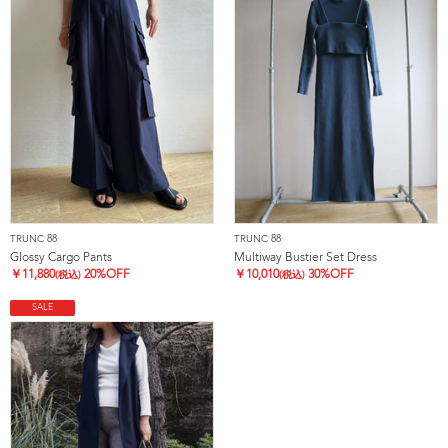
TRUNC 88
TRUNC 88
Glossy Cargo Pants
Multiway Bustier Set Dress
￥
11,880
20%OFF
￥
10,010
30%OFF
(税込)
(税込)
SALE