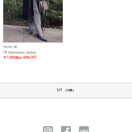
TRUNC 88
TR Sleeveless Jacket
￥
7,040
60%OFF
(税込)
1/1
（15件）