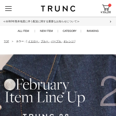
43
¥ 506,288
≪令和8年熊本地震に伴う配送に関する重要なお知らせについて≫
ALL ITEM
NEW ITEM
CATEGORY
RANKING
TOP
カラー：[
イエロー
,
ブルー
,
パープル
,
オレンジ
]