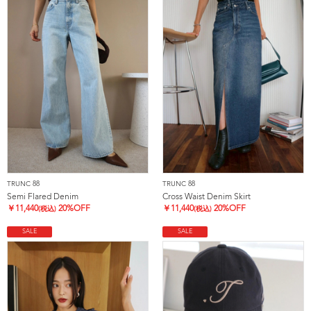
TRUNC 88
TRUNC 88
Semi Flared Denim
Cross Waist Denim Skirt
￥
11,440
20%OFF
￥
11,440
20%OFF
(税込)
(税込)
SALE
SALE