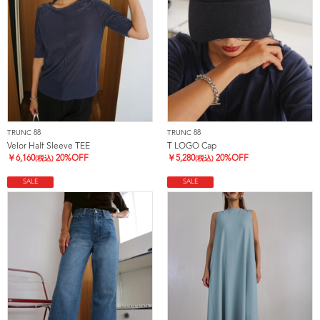
TRUNC 88
TRUNC 88
Velor Half Sleeve TEE
T LOGO Cap
￥
6,160
20%OFF
￥
5,280
20%OFF
(税込)
(税込)
SALE
SALE