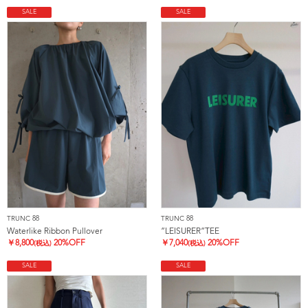
SALE
SALE
TRUNC 88
TRUNC 88
Waterlike Ribbon Pullover
”LEISURER”TEE
￥
8,800
20%OFF
￥
7,040
20%OFF
(税込)
(税込)
SALE
SALE