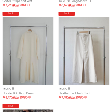
Garter Straps Knit Vest
Tulle Rib Long Sleeve TEE
￥
7,920
20%OFF
￥
6,160
20%OFF
(税込)
(税込)
SALE
SALE
TRUNC 88
TRUNC 88
Hooded Quilting Dress
Heather Twill Tuck Skirt
￥
8,470
30%OFF
￥
7,480
20%OFF
(税込)
(税込)
SALE