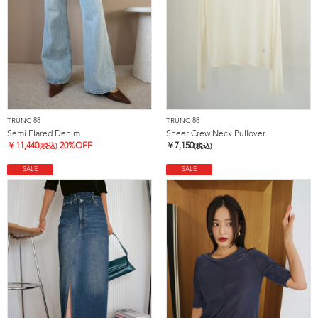
TRUNC 88
TRUNC 88
Semi Flared Denim
Sheer Crew Neck Pullover
￥
11,440
20%OFF
￥
7,150
(税込)
(税込)
SALE
SALE