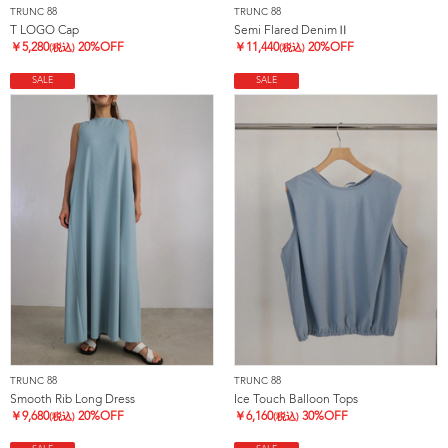
TRUNC 88
TRUNC 88
T LOGO Cap
Semi Flared DenimⅡ
￥
5,280
20%OFF
￥
11,440
20%OFF
(税込)
(税込)
SALE
SALE
TRUNC 88
TRUNC 88
Smooth Rib Long Dress
Ice Touch Balloon Tops
￥
9,680
20%OFF
￥
6,160
30%OFF
(税込)
(税込)