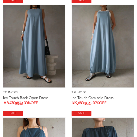
SALE
SALE
TRUNC 88
TRUNC 88
Ice Touch Back Open Dress
Ice Touch Camisole Dress
￥
8,470
30%OFF
￥
9,680
20%OFF
(税込)
(税込)
SALE
SALE