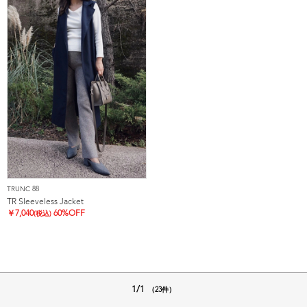
TRUNC 88
TR Sleeveless Jacket
￥
7,040
60%OFF
(税込)
1/1
（23件）