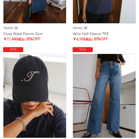
TRUNC 88
TRUNC 88
Cross Waist Denim Skirt
Velor Half Sleeve TEE
￥
11,440
20%OFF
￥
6,160
20%OFF
(税込)
(税込)
SALE
SALE