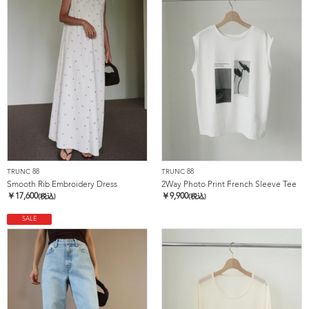
TRUNC 88
TRUNC 88
Smooth Rib Embroidery Dress
2Way Photo Print French Sleeve Tee
￥
17,600
￥
9,900
(税込)
(税込)
SALE