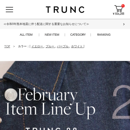
43
¥ 506,288
≪令和8年熊本地震に伴う配送に関する重要なお知らせについて≫
ALL ITEM
NEW ITEM
CATEGORY
RANKING
TOP
カラー：[
イエロー
,
ブルー
,
パープル
,
ホワイト
]