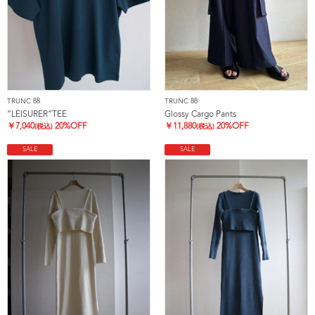
TRUNC 88
TRUNC 88
”LEISURER”TEE
Glossy Cargo Pants
￥
7,040
20%OFF
￥
11,880
20%OFF
(税込)
(税込)
SALE
SALE