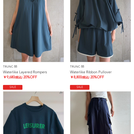
TRUNC 88
TRUNC 88
Waterlike Layered Rompers
Waterlike Ribbon Pullover
￥
9,680
20%OFF
￥
8,800
20%OFF
(税込)
(税込)
SALE
SALE