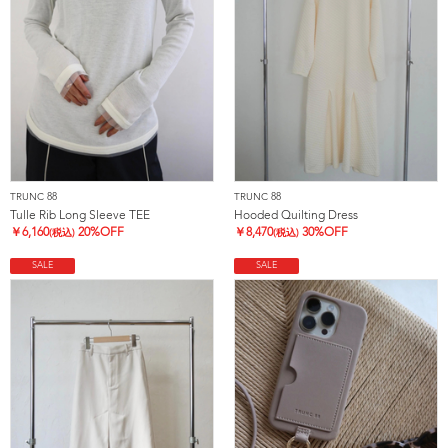
TRUNC 88
TRUNC 88
Tulle Rib Long Sleeve TEE
Hooded Quilting Dress
￥
6,160
20%OFF
￥
8,470
30%OFF
(税込)
(税込)
SALE
SALE