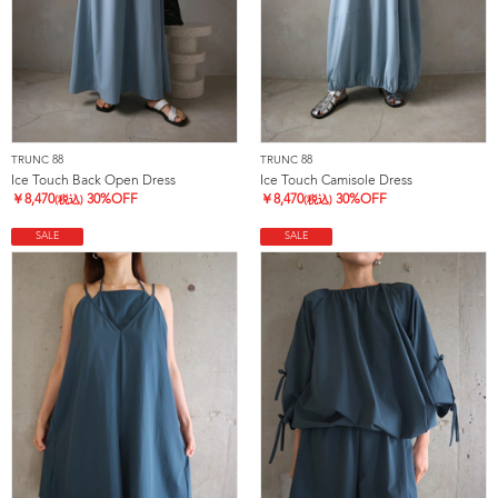
TRUNC 88
TRUNC 88
Ice Touch Back Open Dress
Ice Touch Camisole Dress
￥
8,470
30%OFF
￥
8,470
30%OFF
(税込)
(税込)
SALE
SALE