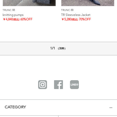
TRUNC 88
TRUNC 88
knitting pumps
TR Sleeveless Jacket
￥
4,840
60%OFF
￥
5,280
70%OFF
(税込)
(税込)
1/1
（30件）
CATEGORY