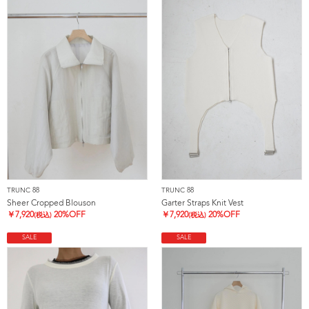
TRUNC 88
TRUNC 88
Sheer Cropped Blouson
Garter Straps Knit Vest
￥
7,920
20%OFF
￥
7,920
20%OFF
(税込)
(税込)
SALE
SALE