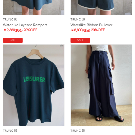
TRUNC 88
TRUNC 88
Waterlike Layered Rompers
Waterlike Ribbon Pullover
￥
9,680
20%OFF
￥
8,800
20%OFF
(税込)
(税込)
SALE
SALE
TRUNC 88
TRUNC 88