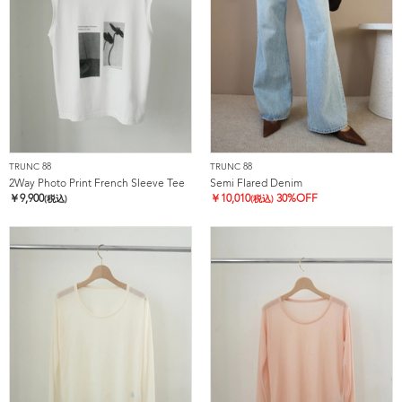
TRUNC 88
TRUNC 88
2Way Photo Print French Sleeve Tee
Semi Flared Denim
￥
9,900
￥
10,010
30%OFF
(税込)
(税込)