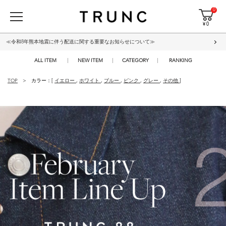
0
¥ 0
≪令和8年熊本地震に伴う配送に関する重要なお知らせについて≫
ALL ITEM
NEW ITEM
CATEGORY
RANKING
TOP
カラー：[
イエロー
,
ホワイト
,
ブルー
,
ピンク
,
グレー
,
その他
]