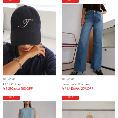
SALE
SALE
TRUNC 88
TRUNC 88
T LOGO Cap
Semi Flared DenimⅡ
￥
5,280
20%OFF
￥
11,440
20%OFF
(税込)
(税込)
SALE
SALE