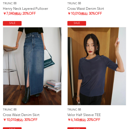
TRUNC 88
TRUNC 88
Henry Neck Layered Pullover
Cross Waist Denim Skirt
￥
7,040
20%OFF
￥
10,010
30%OFF
(税込)
(税込)
SALE
SALE
TRUNC 88
TRUNC 88
Cross Waist Denim Skirt
Velor Half Sleeve TEE
￥
10,010
30%OFF
￥
6,160
20%OFF
(税込)
(税込)