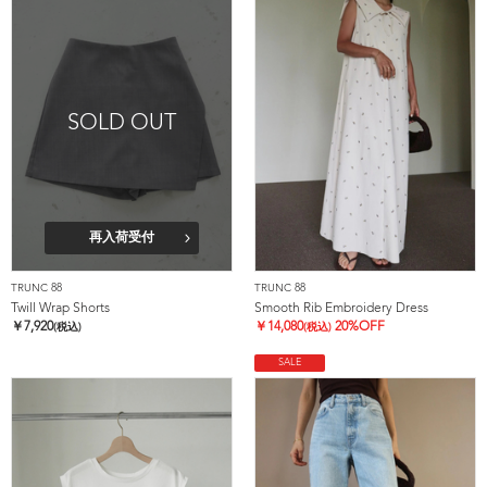
SOLD OUT
再入荷受付
TRUNC 88
TRUNC 88
Twill Wrap Shorts
Smooth Rib Embroidery Dress
￥
7,920
￥
14,080
20%OFF
(税込)
(税込)
SALE