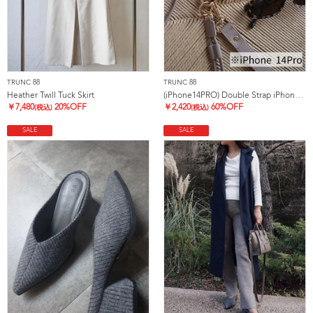
TRUNC 88
TRUNC 88
Heather Twill Tuck Skirt
(iPhone14PRO) Double Strap iPhone Case
￥
7,480
20%OFF
￥
2,420
60%OFF
(税込)
(税込)
SALE
SALE