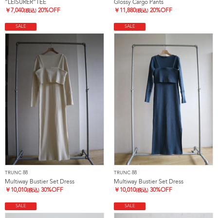
”LEISURER”TEE
Glossy Cargo Pants
￥
7,040
20%OFF
￥
11,880
20%OFF
(税込)
(税込)
SALE
SALE
TRUNC 88
TRUNC 88
Multiway Bustier Set Dress
Multiway Bustier Set Dress
￥
10,010
30%OFF
￥
10,010
30%OFF
(税込)
(税込)
SALE
SALE