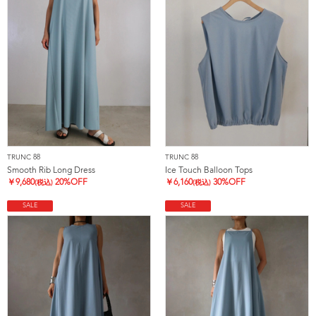
TRUNC 88
TRUNC 88
Smooth Rib Long Dress
Ice Touch Balloon Tops
￥
9,680
20%OFF
￥
6,160
30%OFF
(税込)
(税込)
SALE
SALE