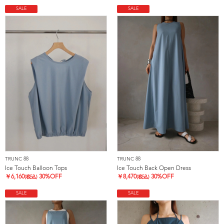
SALE
SALE
TRUNC 88
TRUNC 88
Ice Touch Balloon Tops
Ice Touch Back Open Dress
￥
6,160
30%OFF
￥
8,470
30%OFF
(税込)
(税込)
SALE
SALE