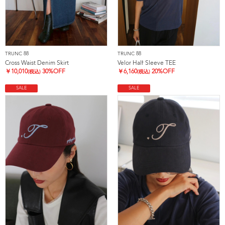
TRUNC 88
TRUNC 88
Cross Waist Denim Skirt
Velor Half Sleeve TEE
￥
10,010
30%OFF
￥
6,160
20%OFF
(税込)
(税込)
SALE
SALE