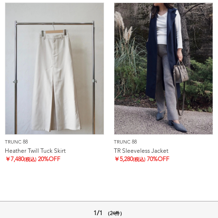
TRUNC 88
TRUNC 88
Heather Twill Tuck Skirt
TR Sleeveless Jacket
￥
7,480
20%OFF
￥
5,280
70%OFF
(税込)
(税込)
1/1
（24件）