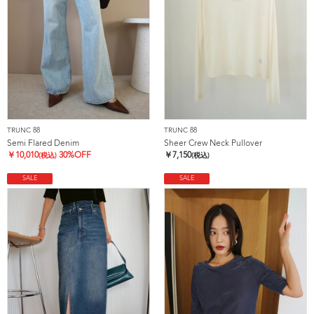
TRUNC 88
TRUNC 88
Semi Flared Denim
Sheer Crew Neck Pullover
￥
10,010
30%OFF
￥
7,150
(税込)
(税込)
SALE
SALE