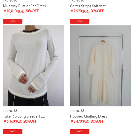
TRUNC 88
TRUNC 88
Multiway Bustier Set Dress
Garter Straps Knit Vest
￥
10,010
30%OFF
￥
7,920
20%OFF
(税込)
(税込)
SALE
SALE
TRUNC 88
TRUNC 88
Tulle Rib Long Sleeve TEE
Hooded Quilting Dress
￥
6,160
20%OFF
￥
8,470
30%OFF
(税込)
(税込)
SALE
SALE