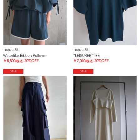
TRUNC 88
TRUNC 88
Waterlike Ribbon Pullover
”LEISURER”TEE
￥
8,800
20%OFF
￥
7,040
20%OFF
(税込)
(税込)
SALE
SALE