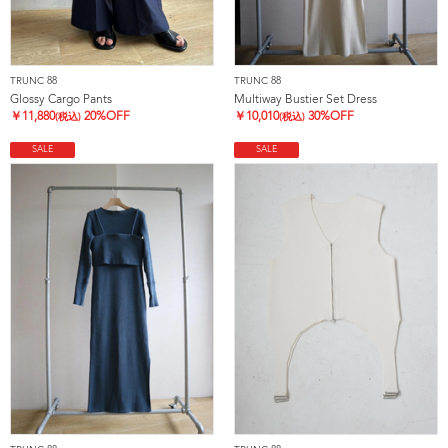
TRUNC 88
TRUNC 88
Glossy Cargo Pants
Multiway Bustier Set Dress
￥
11,880
20%OFF
￥
10,010
30%OFF
(税込)
(税込)
SALE
SALE