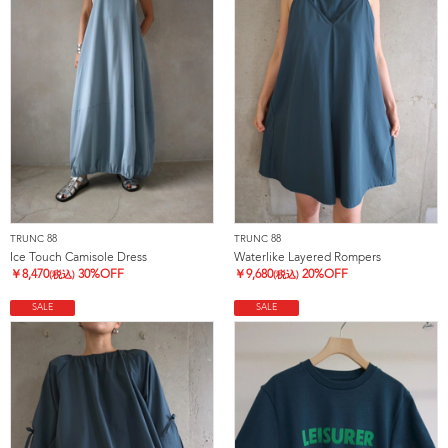
TRUNC 88
TRUNC 88
Ice Touch Camisole Dress
Waterlike Layered Rompers
￥
8,470
30%OFF
￥
9,680
20%OFF
(税込)
(税込)
SALE
SALE