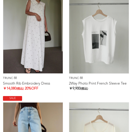
TRUNC 88
TRUNC 88
Smooth Rib Embroidery Dress
2Way Photo Print French Sleeve Tee
￥
14,080
20%OFF
￥
9,900
(税込)
(税込)
SALE