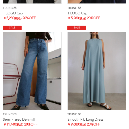
TRUNC 88
TRUNC 88
T LOGO Cap
T LOGO Cap
￥
5,280
20%OFF
￥
5,280
20%OFF
(税込)
(税込)
SALE
SALE
TRUNC 88
TRUNC 88
Semi Flared DenimⅡ
Smooth Rib Long Dress
￥
11,440
20%OFF
￥
9,680
20%OFF
(税込)
(税込)