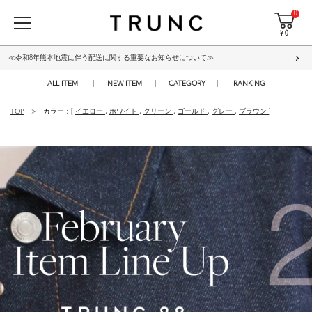
0
¥ 0
≪令和8年熊本地震に伴う配送に関する重要なお知らせについて≫
ALL ITEM
NEW ITEM
CATEGORY
RANKING
TOP
カラー：[
イエロー
,
ホワイト
,
グリーン
,
ゴールド
,
グレー
,
ブラウン
]