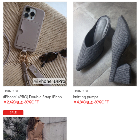
TRUNC 88
TRUNC 88
(iPhone14PRO) Double Strap iPhone Case
knitting pumps
￥
2,420
60%OFF
￥
4,840
60%OFF
(税込)
(税込)
SALE