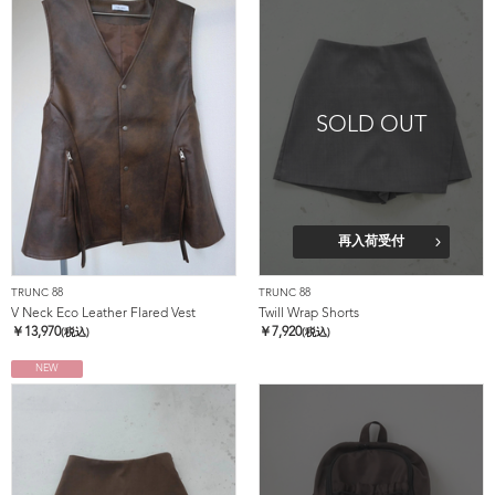
SOLD OUT
再入荷受付
TRUNC 88
TRUNC 88
V Neck Eco Leather Flared Vest
Twill Wrap Shorts
￥
13,970
￥
7,920
(税込)
(税込)
NEW