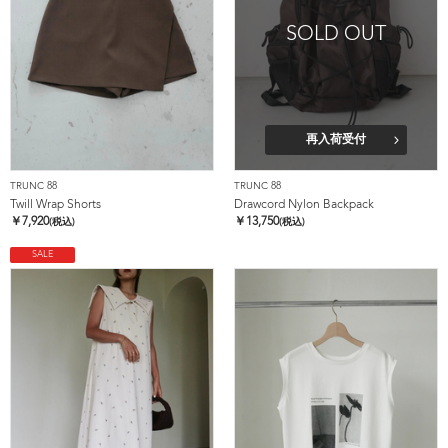
SOLD OUT
再入荷受付
TRUNC 88
TRUNC 88
Twill Wrap Shorts
Drawcord Nylon Backpack
￥
7,920
￥
13,750
(税込)
(税込)
SALE