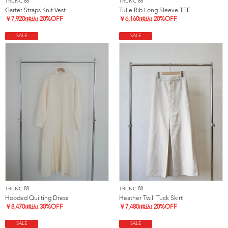
TRUNC 88
TRUNC 88
Garter Straps Knit Vest
Tulle Rib Long Sleeve TEE
￥
7,920
20%OFF
￥
6,160
20%OFF
(税込)
(税込)
SALE
SALE
TRUNC 88
TRUNC 88
Hooded Quilting Dress
Heather Twill Tuck Skirt
￥
8,470
30%OFF
￥
7,480
20%OFF
(税込)
(税込)
SALE
SALE