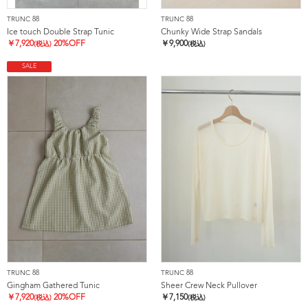
TRUNC 88
TRUNC 88
Ice touch Double Strap Tunic
Chunky Wide Strap Sandals
￥
7,920
20%OFF
￥
9,900
(税込)
(税込)
SALE
TRUNC 88
TRUNC 88
Gingham Gathered Tunic
Sheer Crew Neck Pullover
￥
7,920
20%OFF
￥
7,150
(税込)
(税込)