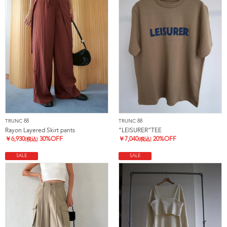
TRUNC 88
TRUNC 88
Rayon Layered Skirt pants
”LEISURER”TEE
￥
6,930
30%OFF
￥
7,040
20%OFF
(税込)
(税込)
SALE
SALE