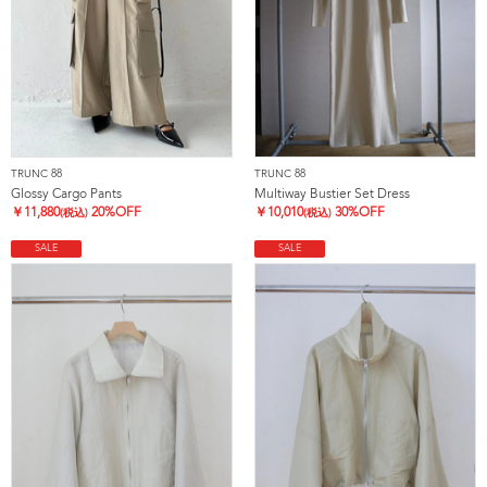
TRUNC 88
TRUNC 88
Glossy Cargo Pants
Multiway Bustier Set Dress
￥
11,880
20%OFF
￥
10,010
30%OFF
(税込)
(税込)
SALE
SALE