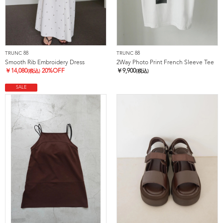
TRUNC 88
TRUNC 88
Smooth Rib Embroidery Dress
2Way Photo Print French Sleeve Tee
￥
14,080
20%OFF
￥
9,900
(税込)
(税込)
SALE