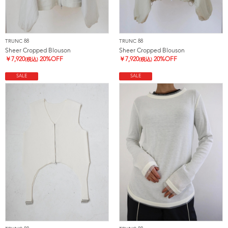
TRUNC 88
TRUNC 88
Sheer Cropped Blouson
Sheer Cropped Blouson
￥
7,920
20%OFF
￥
7,920
20%OFF
(税込)
(税込)
SALE
SALE