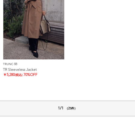
TRUNC 88
TR Sleeveless Jacket
￥
5,280
70%OFF
(税込)
1/1
（25件）