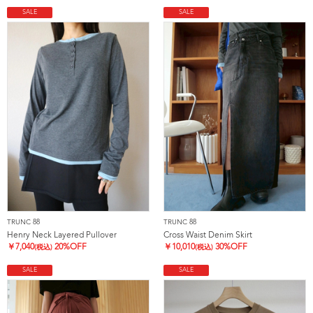
SALE
SALE
TRUNC 88
TRUNC 88
Henry Neck Layered Pullover
Cross Waist Denim Skirt
￥
7,040
20%OFF
￥
10,010
30%OFF
(税込)
(税込)
SALE
SALE