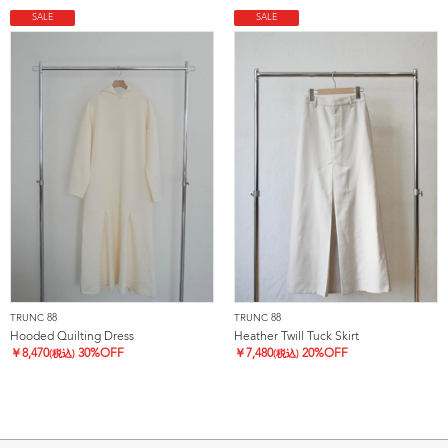
SALE
SALE
TRUNC 88
TRUNC 88
Hooded Quilting Dress
Heather Twill Tuck Skirt
￥
8,470
30%OFF
￥
7,480
20%OFF
(税込)
(税込)