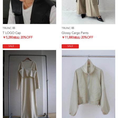
TRUNC 88
TRUNC 88
T LOGO Cap
Glossy Cargo Pants
￥
5,280
20%OFF
￥
11,880
20%OFF
(税込)
(税込)
SALE
SALE