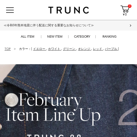
0
¥ 0
≪令和8年熊本地震に伴う配送に関する重要なお知らせについて≫
ALL ITEM
NEW ITEM
CATEGORY
RANKING
TOP
カラー：[
イエロー
,
ホワイト
,
グリーン
,
オレンジ
,
レッド
,
パープル
]