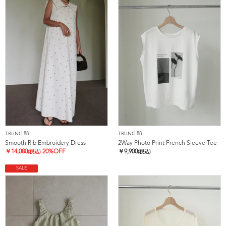
TRUNC 88
TRUNC 88
Smooth Rib Embroidery Dress
2Way Photo Print French Sleeve Tee
￥
14,080
20%OFF
￥
9,900
(税込)
(税込)
SALE