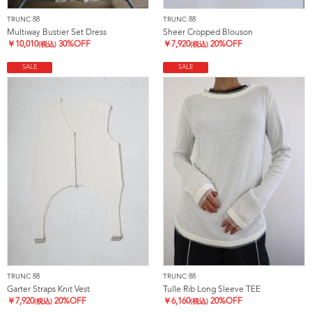
TRUNC 88
TRUNC 88
Multiway Bustier Set Dress
Sheer Cropped Blouson
￥
10,010
30%OFF
￥
7,920
20%OFF
(税込)
(税込)
SALE
SALE
TRUNC 88
TRUNC 88
Garter Straps Knit Vest
Tulle Rib Long Sleeve TEE
￥
7,920
20%OFF
￥
6,160
20%OFF
(税込)
(税込)