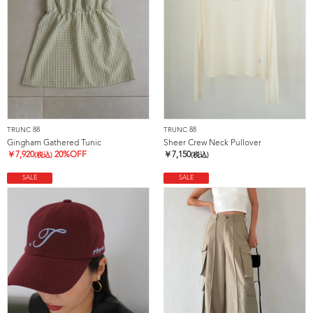
TRUNC 88
TRUNC 88
Gingham Gathered Tunic
Sheer Crew Neck Pullover
￥
7,920
20%OFF
￥
7,150
(税込)
(税込)
SALE
SALE