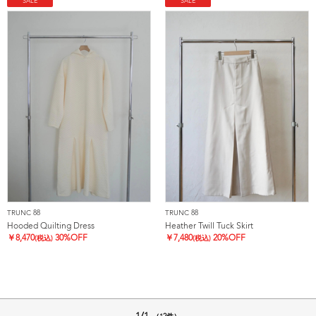
SALE
SALE
TRUNC 88
TRUNC 88
Hooded Quilting Dress
Heather Twill Tuck Skirt
￥
8,470
30%OFF
￥
7,480
20%OFF
(税込)
(税込)