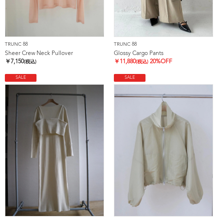
TRUNC 88
TRUNC 88
Sheer Crew Neck Pullover
Glossy Cargo Pants
￥
7,150
￥
11,880
20%OFF
(税込)
(税込)
SALE
SALE