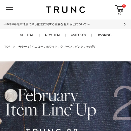
0
¥ 0
≪令和8年熊本地震に伴う配送に関する重要なお知らせについて≫
ALL ITEM
NEW ITEM
CATEGORY
RANKING
TOP
カラー：[
イエロー
,
ホワイト
,
グリーン
,
ピンク
,
その他
]