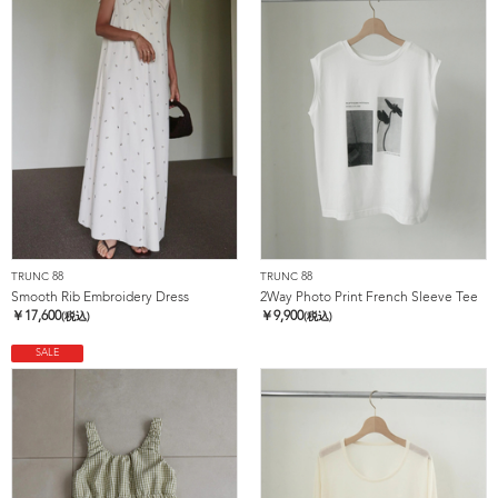
TRUNC 88
TRUNC 88
Smooth Rib Embroidery Dress
2Way Photo Print French Sleeve Tee
￥
17,600
￥
9,900
(税込)
(税込)
SALE