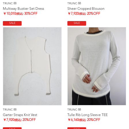
TRUNC 88
TRUNC 88
Multiway Bustier Set Dress
Sheer Cropped Blouson
￥
10,010
30%OFF
￥
7,920
20%OFF
(税込)
(税込)
SALE
SALE
TRUNC 88
TRUNC 88
Garter Straps Knit Vest
Tulle Rib Long Sleeve TEE
￥
7,920
20%OFF
￥
6,160
20%OFF
(税込)
(税込)