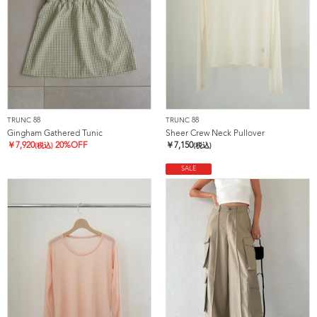
TRUNC 88
TRUNC 88
Gingham Gathered Tunic
Sheer Crew Neck Pullover
￥
7,920
20%OFF
￥
7,150
(税込)
(税込)
SALE