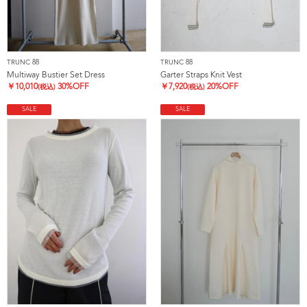
TRUNC 88
TRUNC 88
Multiway Bustier Set Dress
Garter Straps Knit Vest
￥
10,010
30%OFF
￥
7,920
20%OFF
(税込)
(税込)
SALE
SALE