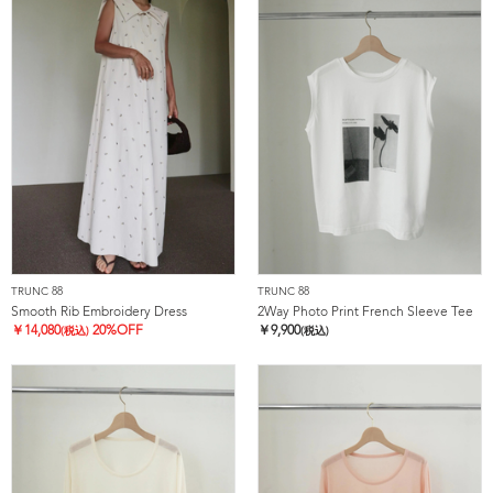
TRUNC 88
TRUNC 88
Smooth Rib Embroidery Dress
2Way Photo Print French Sleeve Tee
￥
14,080
20%OFF
￥
9,900
(税込)
(税込)