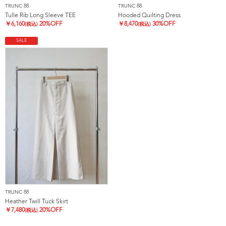
TRUNC 88
TRUNC 88
Tulle Rib Long Sleeve TEE
Hooded Quilting Dress
￥
6,160
20%OFF
￥
8,470
30%OFF
(税込)
(税込)
SALE
TRUNC 88
Heather Twill Tuck Skirt
￥
7,480
20%OFF
(税込)