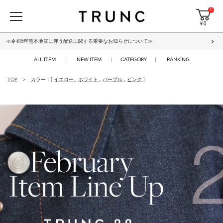
0
¥ 0
≪令和8年熊本地震に伴う配送に関する重要なお知らせについて≫
ALL ITEM
NEW ITEM
CATEGORY
RANKING
TOP
カラー：[
イエロー
,
ホワイト
,
パープル
,
ピンク
]