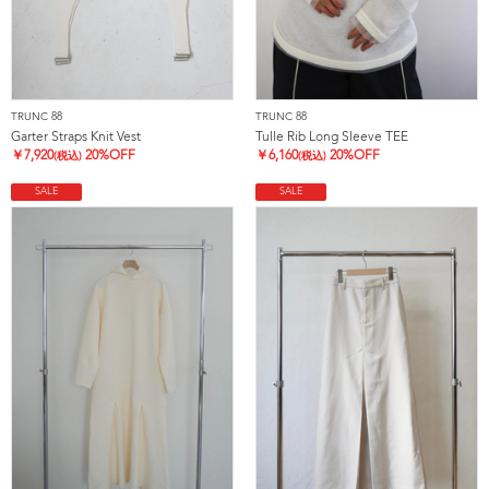
TRUNC 88
TRUNC 88
Garter Straps Knit Vest
Tulle Rib Long Sleeve TEE
￥
7,920
20%OFF
￥
6,160
20%OFF
(税込)
(税込)
SALE
SALE