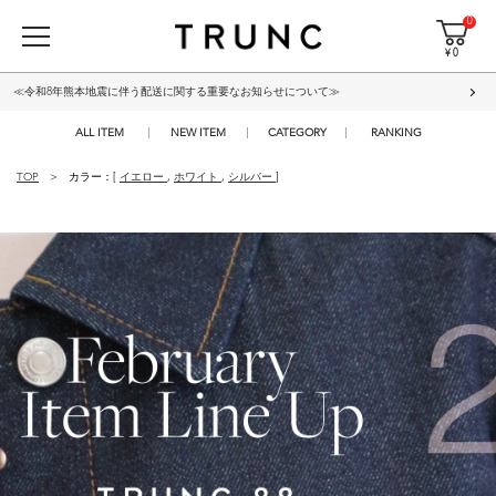
0
¥ 0
≪令和8年熊本地震に伴う配送に関する重要なお知らせについて≫
ALL ITEM
NEW ITEM
CATEGORY
RANKING
TOP
カラー：[
イエロー
,
ホワイト
,
シルバー
]