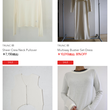
TRUNC 88
TRUNC 88
Sheer Crew Neck Pullover
Multiway Bustier Set Dress
￥
7,150
￥
10,010
30%OFF
(税込)
(税込)
SALE
SALE