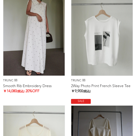
TRUNC 88
TRUNC 88
Smooth Rib Embroidery Dress
2Way Photo Print French Sleeve Tee
￥
14,080
20%OFF
￥
9,900
(税込)
(税込)
SALE