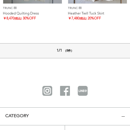
TRUNC 88
TRUNC 88
Hooded Quilting Dress
Heather Twill Tuck Skirt
￥
8,470
30%OFF
￥
7,480
20%OFF
(税込)
(税込)
1/1
（8件）
CATEGORY