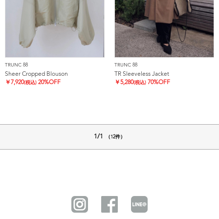
TRUNC 88
TRUNC 88
Sheer Cropped Blouson
TR Sleeveless Jacket
￥
7,920
20%OFF
￥
5,280
70%OFF
(税込)
(税込)
1/1
（12件）