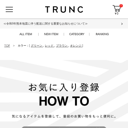
0
¥ 0
≪令和8年熊本地震に伴う配送に関する重要なお知らせについて≫
ALL ITEM
NEW ITEM
CATEGORY
RANKING
TOP
カラー：[
グリーン
,
レッド
,
ブラウン
,
オレンジ
]