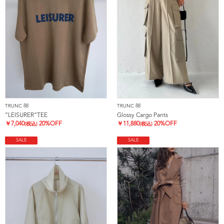
TRUNC 88
TRUNC 88
”LEISURER”TEE
Glossy Cargo Pants
￥
7,040
20%OFF
￥
11,880
20%OFF
(税込)
(税込)
SALE
SALE