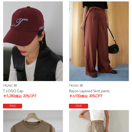
TRUNC 88
TRUNC 88
T LOGO Cap
Rayon Layered Skirt pants
￥
5,280
20%OFF
￥
6,930
30%OFF
(税込)
(税込)
SALE
SALE