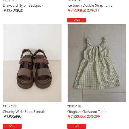
TRUNC 88
TRUNC 88
Drawcord Nylon Backpack
Ice touch Double Strap Tunic
￥
13,750
￥
7,920
20%OFF
(税込)
(税込)
SALE
TRUNC 88
TRUNC 88
Chunky Wide Strap Sandals
Gingham Gathered Tunic
￥
9,900
￥
7,920
20%OFF
(税込)
(税込)
SALE
SALE