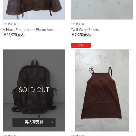
TRUNC 88
TRUNC 88
V Neck Eco Leather Flared Vest
Twill Wrap Shorts
￥
13,970
￥
7,920
(税込)
(税込)
SALE
SOLD OUT
再入荷受付