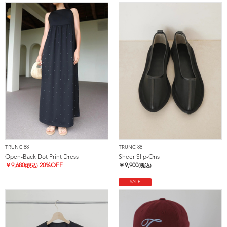
TRUNC 88
TRUNC 88
Open-Back Dot Print Dress
Sheer Slip-Ons
￥
9,680
20%OFF
￥
9,900
(税込)
(税込)
SALE