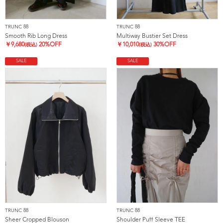
TRUNC 88
TRUNC 88
Smooth Rib Long Dress
Multiway Bustier Set Dress
￥
9,680
20%OFF
￥
10,010
30%OFF
(税込)
(税込)
SALE
SALE
TRUNC 88
TRUNC 88
Sheer Cropped Blouson
Shoulder Puff Sleeve TEE