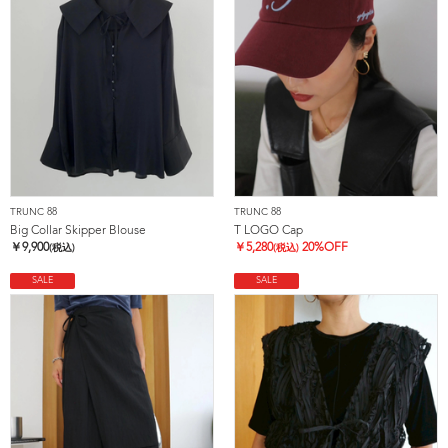
TRUNC 88
TRUNC 88
Big Collar Skipper Blouse
T LOGO Cap
￥
9,900
￥
5,280
20%OFF
(税込)
(税込)
SALE
SALE