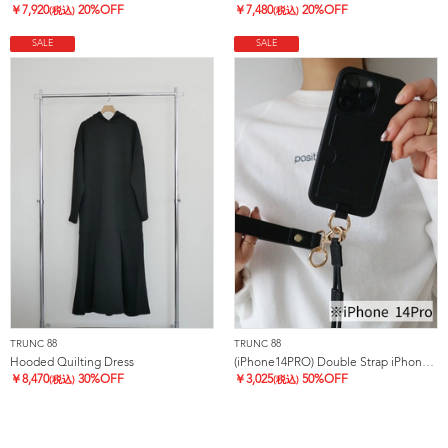
￥
7,920
20%OFF
￥
7,480
20%OFF
(税込)
(税込)
SALE
SALE
TRUNC 88
TRUNC 88
Hooded Quilting Dress
(iPhone14PRO) Double Strap iPhone Case
￥
8,470
30%OFF
￥
3,025
50%OFF
(税込)
(税込)