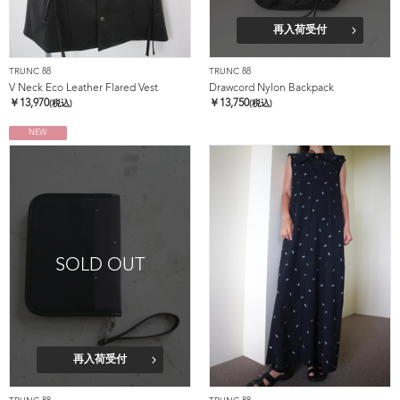
再入荷受付
TRUNC 88
TRUNC 88
V Neck Eco Leather Flared Vest
Drawcord Nylon Backpack
￥
13,970
￥
13,750
(税込)
(税込)
NEW
SOLD OUT
再入荷受付