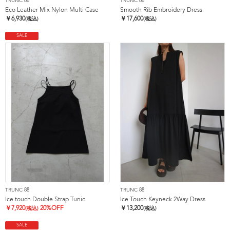
TRUNC 88
TRUNC 88
Eco Leather Mix Nylon Multi Case
Smooth Rib Embroidery Dress
￥
6,930
￥
17,600
(税込)
(税込)
SALE
TRUNC 88
TRUNC 88
Ice touch Double Strap Tunic
Ice Touch Keyneck 2Way Dress
￥
7,920
20%OFF
￥
13,200
(税込)
(税込)
SALE