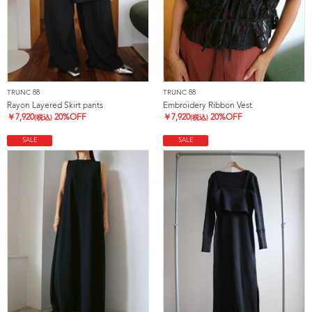
TRUNC 88
TRUNC 88
Rayon Layered Skirt pants
Embroidery Ribbon Vest
￥
7,920
20%OFF
￥
7,920
20%OFF
(税込)
(税込)
SALE
SALE