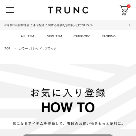
0
¥ 0
≪令和8年熊本地震に伴う配送に関する重要なお知らせについて≫
ALL ITEM
NEW ITEM
CATEGORY
RANKING
TOP
カラー：[
レッド
,
ブラック
]