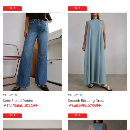
SALE
SALE
TRUNC 88
TRUNC 88
Semi Flared DenimⅡ
Smooth Rib Long Dress
￥
11,440
20%OFF
￥
9,680
20%OFF
(税込)
(税込)
SALE
SALE