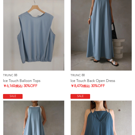
TRUNC 88
TRUNC 88
Ice Touch Balloon Tops
Ice Touch Back Open Dress
￥
6,160
30%OFF
￥
8,470
30%OFF
(税込)
(税込)
SALE
SALE