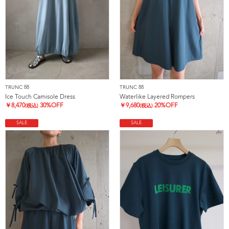
TRUNC 88
TRUNC 88
Ice Touch Camisole Dress
Waterlike Layered Rompers
￥
8,470
30%OFF
￥
9,680
20%OFF
(税込)
(税込)
SALE
SALE