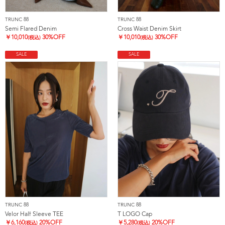
TRUNC 88
TRUNC 88
Semi Flared Denim
Cross Waist Denim Skirt
￥
10,010
30%OFF
￥
10,010
30%OFF
(税込)
(税込)
SALE
SALE
TRUNC 88
TRUNC 88
Velor Half Sleeve TEE
T LOGO Cap
￥
6,160
20%OFF
￥
5,280
20%OFF
(税込)
(税込)