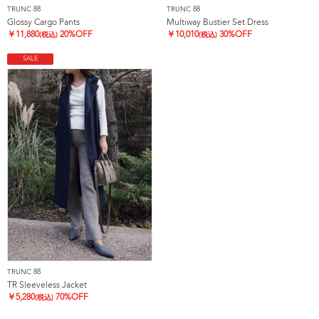
TRUNC 88
TRUNC 88
Glossy Cargo Pants
Multiway Bustier Set Dress
￥
11,880
20%OFF
￥
10,010
30%OFF
(税込)
(税込)
SALE
TRUNC 88
TR Sleeveless Jacket
￥
5,280
70%OFF
(税込)