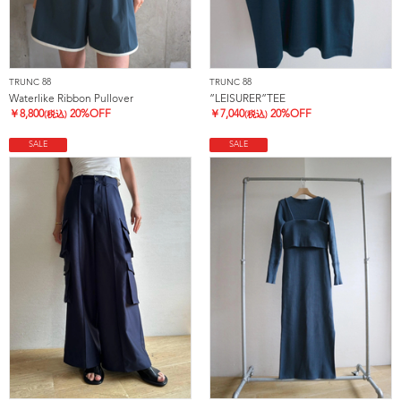
TRUNC 88
TRUNC 88
Waterlike Ribbon Pullover
”LEISURER”TEE
￥
8,800
20%OFF
￥
7,040
20%OFF
(税込)
(税込)
SALE
SALE