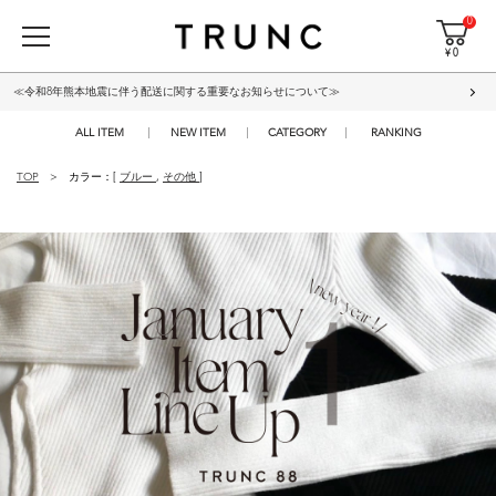
0
¥ 0
≪令和8年熊本地震に伴う配送に関する重要なお知らせについて≫
ALL ITEM
NEW ITEM
CATEGORY
RANKING
TOP
カラー：[
ブルー
,
その他
]