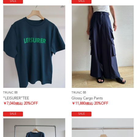
SALE
SALE
TRUNC 88
TRUNC 88
”LEISURER”TEE
Glossy Cargo Pants
￥
7,040
20%OFF
￥
11,880
20%OFF
(税込)
(税込)
SALE
SALE