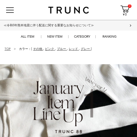
0
¥ 0
≪令和8年熊本地震に伴う配送に関する重要なお知らせについて≫
ALL ITEM
NEW ITEM
CATEGORY
RANKING
TOP
カラー：[
その他
,
ピンク
,
ブルー
,
レッド
,
グレー
]