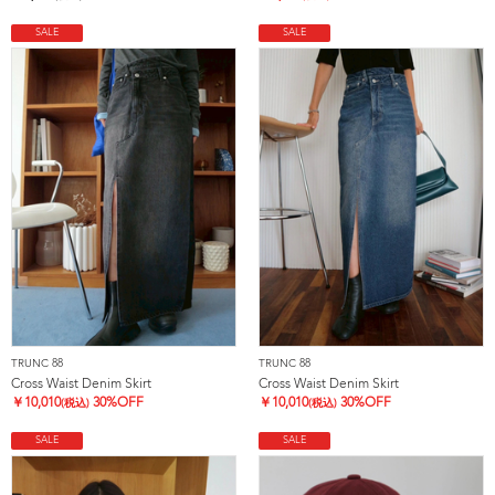
SALE
SALE
TRUNC 88
TRUNC 88
Cross Waist Denim Skirt
Cross Waist Denim Skirt
￥
10,010
30%OFF
￥
10,010
30%OFF
(税込)
(税込)
SALE
SALE