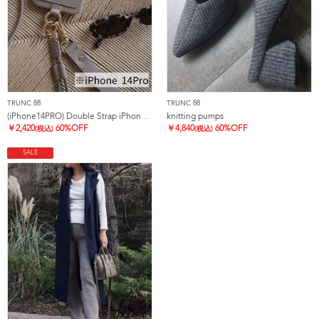
TRUNC 88
TRUNC 88
(iPhone14PRO) Double Strap iPhone Case
knitting pumps
￥
2,420
60%OFF
￥
4,840
60%OFF
(税込)
(税込)
SALE