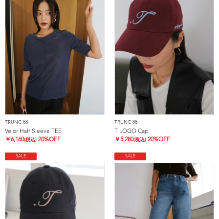
TRUNC 88
TRUNC 88
Velor Half Sleeve TEE
T LOGO Cap
￥
6,160
20%OFF
￥
5,280
20%OFF
(税込)
(税込)
SALE
SALE