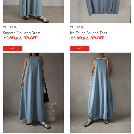
TRUNC 88
TRUNC 88
Smooth Rib Long Dress
Ice Touch Balloon Tops
￥
9,680
20%OFF
￥
6,160
30%OFF
(税込)
(税込)
SALE
SALE