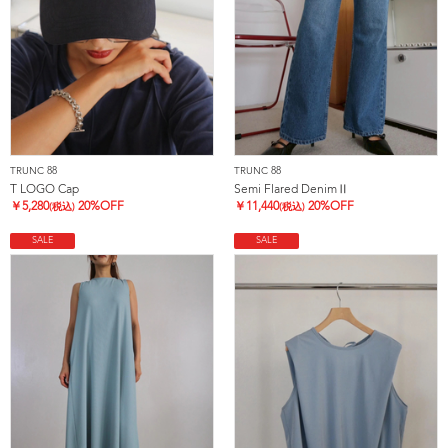
TRUNC 88
TRUNC 88
T LOGO Cap
Semi Flared DenimⅡ
￥
5,280
20%OFF
￥
11,440
20%OFF
(税込)
(税込)
SALE
SALE