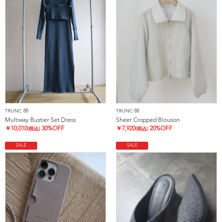
TRUNC 88
TRUNC 88
Multiway Bustier Set Dress
Sheer Cropped Blouson
￥
10,010
30%OFF
￥
7,920
20%OFF
(税込)
(税込)
SALE
SALE