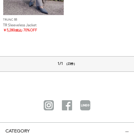
TRUNC 88
TR Sleeveless Jacket
￥
5,280
70%OFF
(税込)
1/1
（23件）
CATEGORY