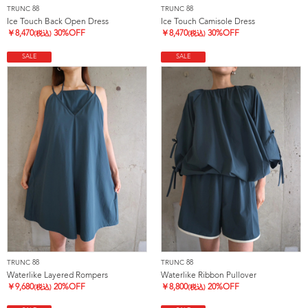
TRUNC 88
TRUNC 88
Ice Touch Back Open Dress
Ice Touch Camisole Dress
￥
8,470
30%OFF
￥
8,470
30%OFF
(税込)
(税込)
SALE
SALE
TRUNC 88
TRUNC 88
Waterlike Layered Rompers
Waterlike Ribbon Pullover
￥
9,680
20%OFF
￥
8,800
20%OFF
(税込)
(税込)