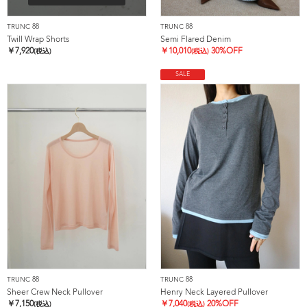
TRUNC 88
TRUNC 88
Twill Wrap Shorts
Semi Flared Denim
￥
7,920
￥
10,010
30%OFF
(税込)
(税込)
SALE
TRUNC 88
TRUNC 88
Sheer Crew Neck Pullover
Henry Neck Layered Pullover
￥
7,150
￥
7,040
20%OFF
(税込)
(税込)