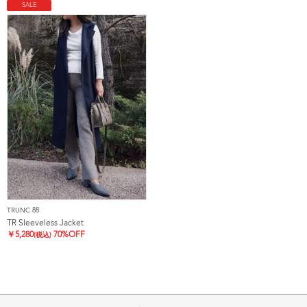
SALE
TRUNC 88
TR Sleeveless Jacket
￥
5,280
70%OFF
(税込)