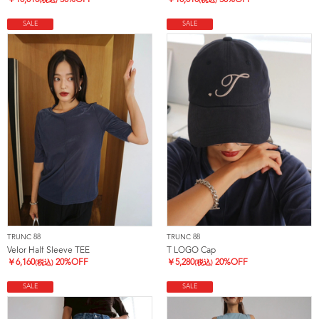
￥
10,010
30%OFF
￥
10,010
30%OFF
(税込)
(税込)
SALE
SALE
TRUNC 88
TRUNC 88
Velor Half Sleeve TEE
T LOGO Cap
￥
6,160
20%OFF
￥
5,280
20%OFF
(税込)
(税込)
SALE
SALE