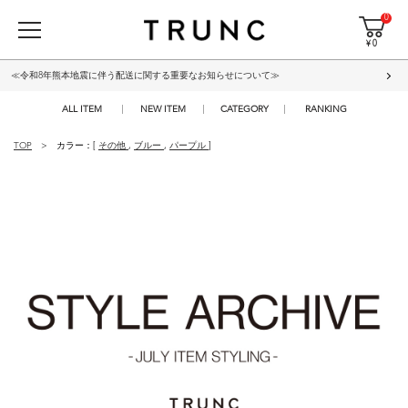
0
¥ 0
≪令和8年熊本地震に伴う配送に関する重要なお知らせについて≫
ALL ITEM
NEW ITEM
CATEGORY
RANKING
TOP
カラー：[
その他
,
ブルー
,
パープル
]