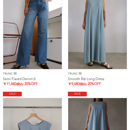
TRUNC 88
TRUNC 88
Semi Flared DenimⅡ
Smooth Rib Long Dress
￥
11,440
20%OFF
￥
9,680
20%OFF
(税込)
(税込)
SALE
SALE