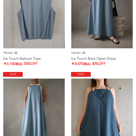
TRUNC 88
TRUNC 88
Ice Touch Balloon Tops
Ice Touch Back Open Dress
￥
6,160
30%OFF
￥
8,470
30%OFF
(税込)
(税込)
SALE
SALE