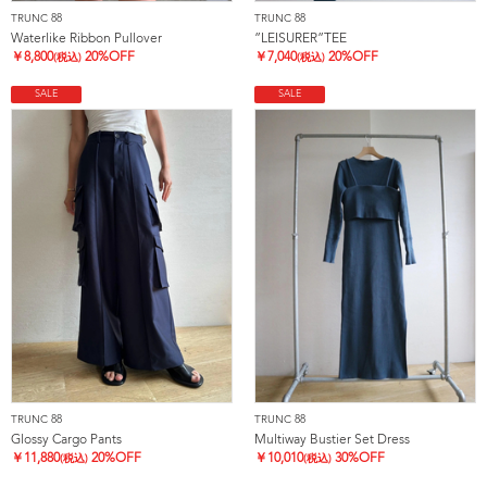
TRUNC 88
TRUNC 88
Waterlike Ribbon Pullover
”LEISURER”TEE
￥
8,800
20%OFF
￥
7,040
20%OFF
(税込)
(税込)
SALE
SALE
TRUNC 88
TRUNC 88
Glossy Cargo Pants
Multiway Bustier Set Dress
￥
11,880
20%OFF
￥
10,010
30%OFF
(税込)
(税込)