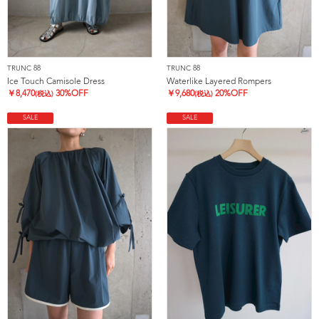
TRUNC 88
TRUNC 88
Ice Touch Camisole Dress
Waterlike Layered Rompers
￥
8,470
30%OFF
￥
9,680
20%OFF
(税込)
(税込)
SALE
SALE