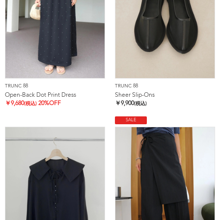
TRUNC 88
TRUNC 88
Open-Back Dot Print Dress
Sheer Slip-Ons
￥
9,680
20%OFF
￥
9,900
(税込)
(税込)
SALE