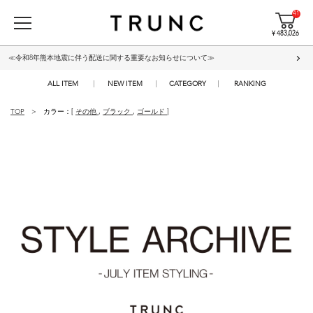
41
¥ 483,026
≪令和8年熊本地震に伴う配送に関する重要なお知らせについて≫
ALL ITEM
NEW ITEM
CATEGORY
RANKING
TOP
カラー：[
その他
,
ブラック
,
ゴールド
]