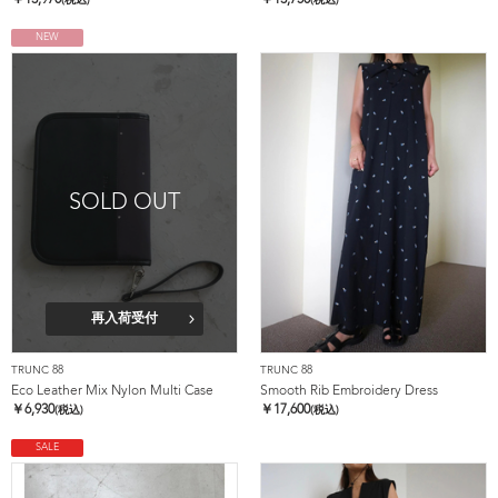
￥
13,970
￥
13,750
(税込)
(税込)
NEW
SOLD OUT
再入荷受付
TRUNC 88
TRUNC 88
Eco Leather Mix Nylon Multi Case
Smooth Rib Embroidery Dress
￥
6,930
￥
17,600
(税込)
(税込)
SALE