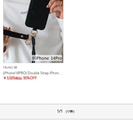
TRUNC 88
(iPhone14PRO) Double Strap iPhone Case
￥
3,025
50%OFF
(税込)
1/1
（17件）