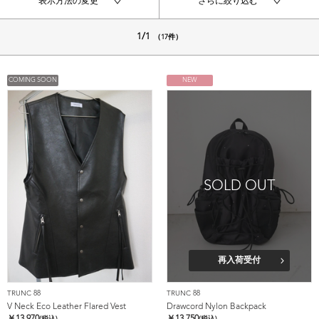
表示方法の変更
さらに絞り込む
1/1
（17件）
COMING SOON
NEW
SOLD OUT
再入荷受付
TRUNC 88
TRUNC 88
V Neck Eco Leather Flared Vest
Drawcord Nylon Backpack