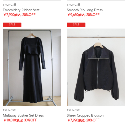
TRUNC 88
TRUNC 88
Embroidery Ribbon Vest
Smooth Rib Long Dress
￥
7,920
20%OFF
￥
9,680
20%OFF
(税込)
(税込)
SALE
SALE
TRUNC 88
TRUNC 88
Multiway Bustier Set Dress
Sheer Cropped Blouson
￥
10,010
30%OFF
￥
7,920
20%OFF
(税込)
(税込)