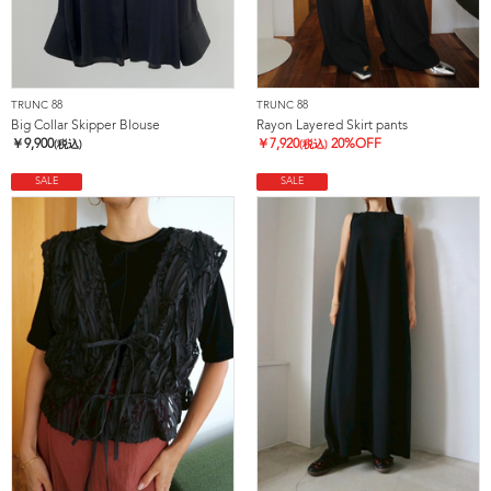
TRUNC 88
TRUNC 88
Big Collar Skipper Blouse
Rayon Layered Skirt pants
￥
9,900
￥
7,920
20%OFF
(税込)
(税込)
SALE
SALE