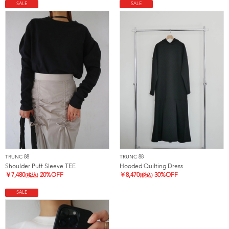
SALE
SALE
TRUNC 88
TRUNC 88
Shoulder Puff Sleeve TEE
Hooded Quilting Dress
￥
7,480
20%OFF
￥
8,470
30%OFF
(税込)
(税込)
SALE