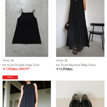
TRUNC 88
TRUNC 88
Ice touch Double Strap Tunic
Ice Touch Keyneck 2Way Dress
￥
7,920
20%OFF
￥
13,200
(税込)
(税込)
SALE