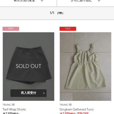
表示方法の変更
さらに絞り込む
1/1
（9件）
NEW
SALE
SOLD OUT
再入荷受付
TRUNC 88
TRUNC 88
Twill Wrap Shorts
Gingham Gathered Tunic