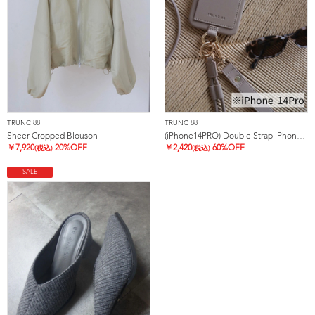
TRUNC 88
TRUNC 88
Sheer Cropped Blouson
(iPhone14PRO) Double Strap iPhone Case
￥
7,920
20%OFF
￥
2,420
60%OFF
(税込)
(税込)
SALE