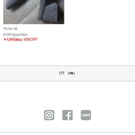
TRUNC 88
knitting pumps
￥
4,840
60%OFF
(税込)
1/1
（9件）