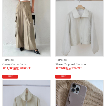
TRUNC 88
TRUNC 88
Glossy Cargo Pants
Sheer Cropped Blouson
￥
11,880
20%OFF
￥
7,920
20%OFF
(税込)
(税込)
SALE
SALE