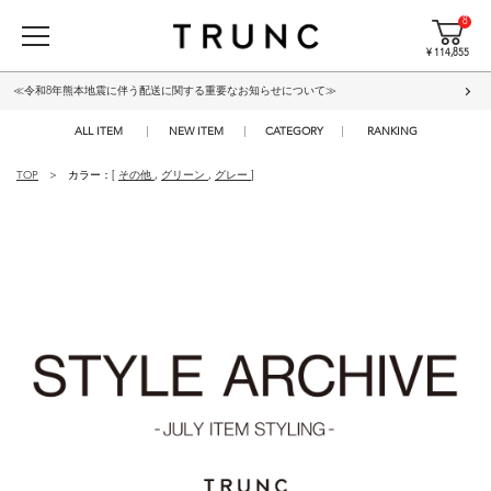
8
¥ 114,855
≪令和8年熊本地震に伴う配送に関する重要なお知らせについて≫
ALL ITEM
NEW ITEM
CATEGORY
RANKING
TOP
カラー：[
その他
,
グリーン
,
グレー
]