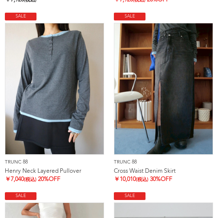
￥
7,920
￥
7,920
20%OFF
(税込)
(税込)
SALE
SALE
TRUNC 88
TRUNC 88
Henry Neck Layered Pullover
Cross Waist Denim Skirt
￥
7,040
20%OFF
￥
10,010
30%OFF
(税込)
(税込)
SALE
SALE