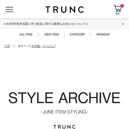
0
¥ 0
≪令和8年熊本地震に伴う配送に関する重要なお知らせについて≫
ALL ITEM
NEW ITEM
CATEGORY
RANKING
TOP
カラー：[
その他
,
ベージュ
]