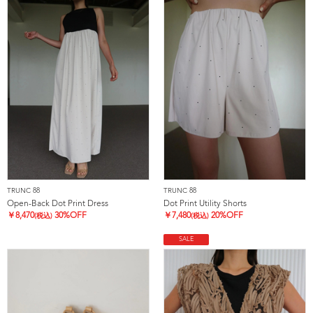
TRUNC 88
TRUNC 88
Open-Back Dot Print Dress
Dot Print Utility Shorts
￥
8,470
30%OFF
￥
7,480
20%OFF
(税込)
(税込)
SALE