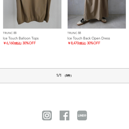
TRUNC 88
TRUNC 88
Ice Touch Balloon Tops
Ice Touch Back Open Dress
￥
6,160
30%OFF
￥
8,470
30%OFF
(税込)
(税込)
1/1
（8件）