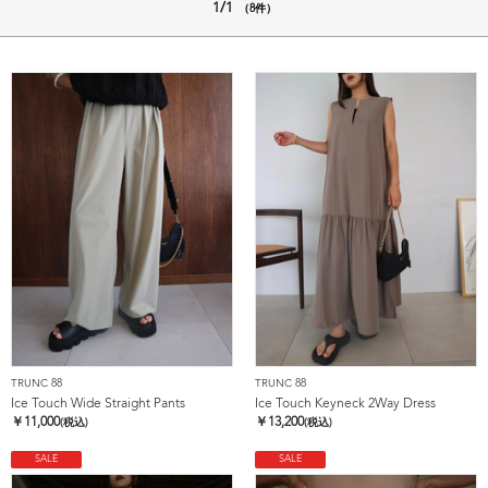
1/1
（8件）
TRUNC 88
TRUNC 88
Ice Touch Wide Straight Pants
Ice Touch Keyneck 2Way Dress
￥
11,000
￥
13,200
(税込)
(税込)
SALE
SALE