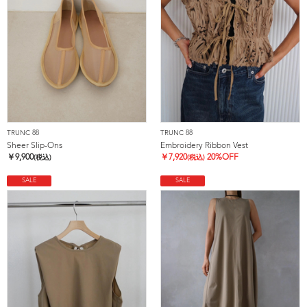
TRUNC 88
TRUNC 88
Sheer Slip-Ons
Embroidery Ribbon Vest
￥
9,900
￥
7,920
20%OFF
(税込)
(税込)
SALE
SALE