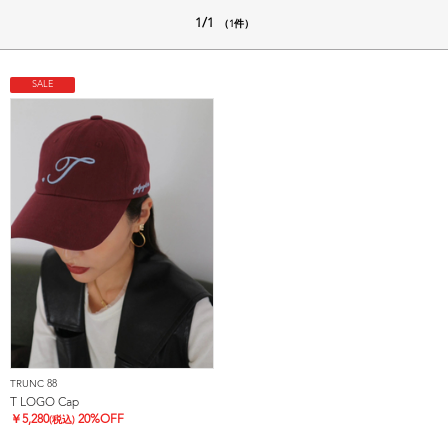
1/1
（1件）
SALE
TRUNC 88
T LOGO Cap
￥
5,280
20%OFF
(税込)