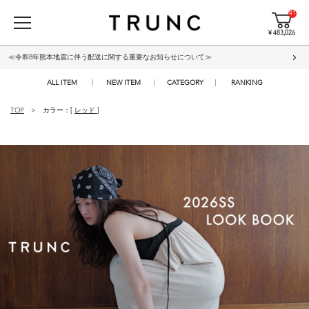
41
¥ 483,026
≪令和8年熊本地震に伴う配送に関する重要なお知らせについて≫
ALL ITEM
NEW ITEM
CATEGORY
RANKING
TOP
カラー：[
レッド
]