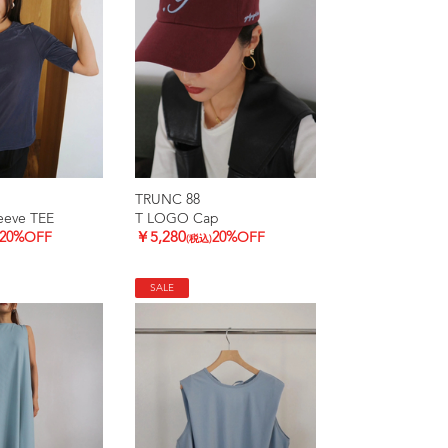
TRUNC 88
leeve TEE
T LOGO Cap
20%OFF
￥5,280
20%OFF
(税込)
SALE