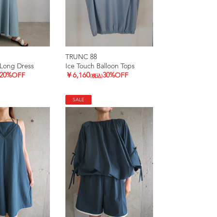
TRUNC 88
Long Dress
Ice Touch Balloon Tops
20%OFF
￥6,160
30%OFF
(税込)
SALE