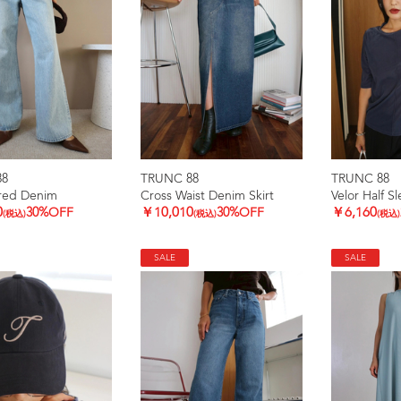
88
TRUNC 88
TRUNC 88
ared Denim
Cross Waist Denim Skirt
Velor Half S
0
30%OFF
￥10,010
30%OFF
￥6,160
(税込)
(税込)
(税込)
SALE
SALE