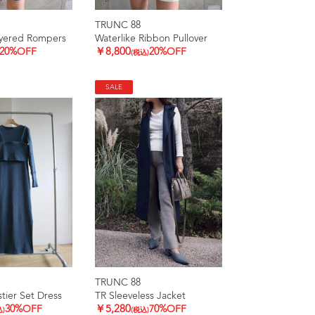
TRUNC 88
ayered Rompers
Waterlike Ribbon Pullover
20%OFF
￥8,800
20%OFF
(税込)
SALE
TRUNC 88
tier Set Dress
TR Sleeveless Jacket
30%OFF
￥5,280
70%OFF
込)
(税込)