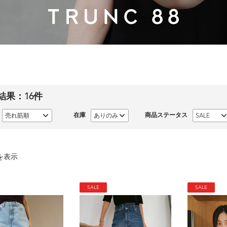
結果：
16
件
在庫
商品ステータス
を表示
SALE
SALE