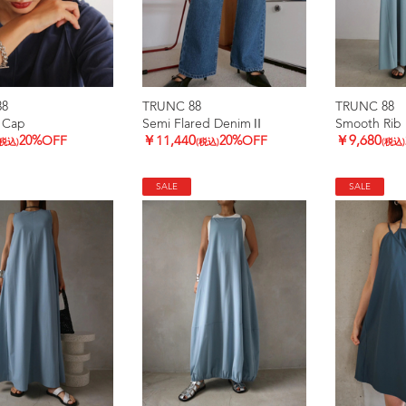
88
TRUNC 88
TRUNC 88
 Cap
Semi Flared DenimⅡ
Smooth Rib 
20%OFF
￥11,440
20%OFF
￥9,680
(税込)
(税込)
(税込)
SALE
SALE