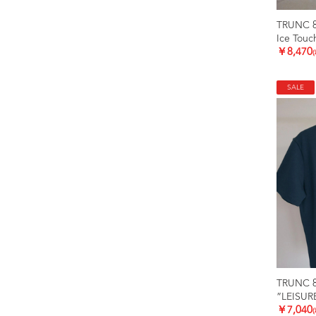
TRUNC 
Ice Touc
￥8,470
SALE
TRUNC 
”LEISUR
￥7,040