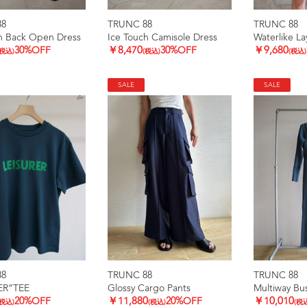
88
TRUNC 88
TRUNC 88
h Back Open Dress
Ice Touch Camisole Dress
Waterlike L
30%OFF
￥8,470
30%OFF
￥9,680
(税込)
(税込)
(税込)
SALE
SALE
88
TRUNC 88
TRUNC 88
ER”TEE
Glossy Cargo Pants
Multiway Bus
20%OFF
￥11,880
20%OFF
￥10,010
(税込)
(税込)
(税