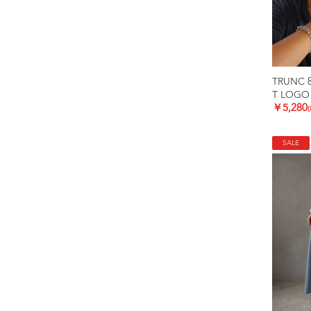
TRUNC 
T LOGO
￥5,280
SALE