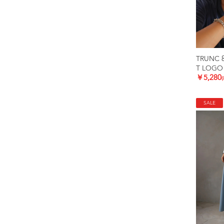
TRUNC 
T LOGO
￥5,280
SALE