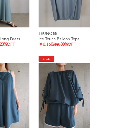
TRUNC 88
Long Dress
Ice Touch Balloon Tops
20%OFF
￥6,160
30%OFF
(税込)
SALE