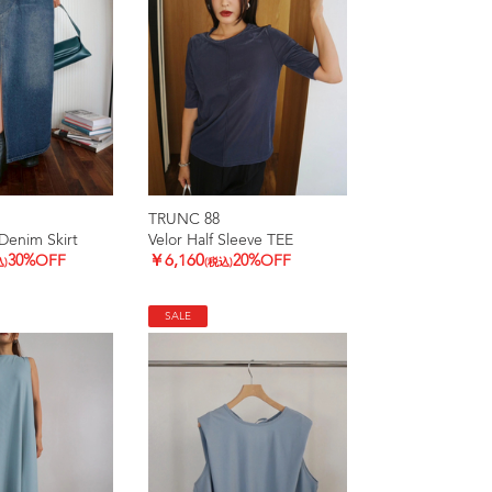
TRUNC 88
Denim Skirt
Velor Half Sleeve TEE
30%OFF
￥6,160
20%OFF
込)
(税込)
SALE