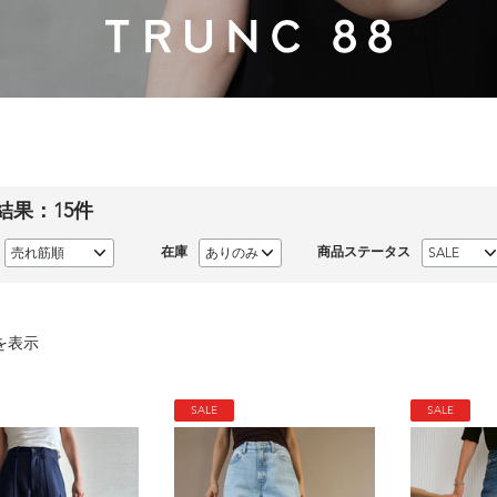
結果：
15
件
在庫
商品ステータス
を表示
SALE
SALE