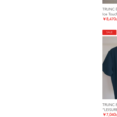
TRUNC 
Ice Touc
￥8,470
SALE
TRUNC 
”LEISUR
￥7,040