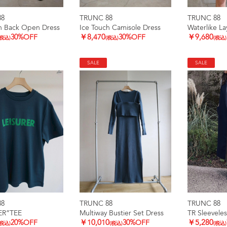
88
TRUNC 88
TRUNC 88
h Back Open Dress
Ice Touch Camisole Dress
Waterlike L
30%OFF
￥8,470
30%OFF
￥9,680
(税込)
(税込)
(税込)
SALE
SALE
88
TRUNC 88
TRUNC 88
ER”TEE
Multiway Bustier Set Dress
TR Sleeveles
20%OFF
￥10,010
30%OFF
￥5,280
(税込)
(税込)
(税込)