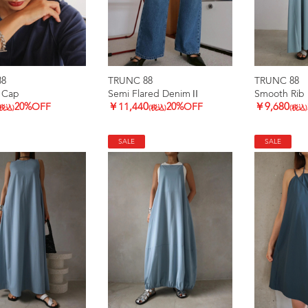
88
TRUNC 88
TRUNC 88
 Cap
Semi Flared DenimⅡ
Smooth Rib 
20%OFF
￥11,440
20%OFF
￥9,680
(税込)
(税込)
(税込)
SALE
SALE