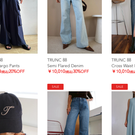
88
TRUNC 88
TRUNC 88
argo Pants
Semi Flared Denim
Cross Waist 
0
20%OFF
￥10,010
30%OFF
￥10,010
(税込)
(税込)
(税
SALE
SALE