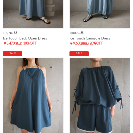
TRUNC 88
TRUNC 88
Ice Touch Back Open Dress
Ice Touch Camisole Dress
￥
8,470
30%OFF
￥
9,680
20%OFF
(税込)
(税込)
SALE
SALE