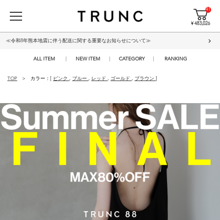
41
¥ 483,026
≪令和8年熊本地震に伴う配送に関する重要なお知らせについて≫
ALL ITEM
NEW ITEM
CATEGORY
RANKING
TOP
カラー：[
ピンク
,
ブルー
,
レッド
,
ゴールド
,
ブラウン
]