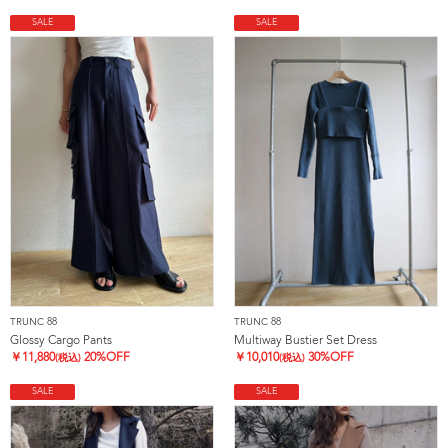
SALE
SALE
TRUNC 88
TRUNC 88
Glossy Cargo Pants
Multiway Bustier Set Dress
￥
11,880
20%OFF
￥
10,010
30%OFF
(税込)
(税込)
SALE
SALE