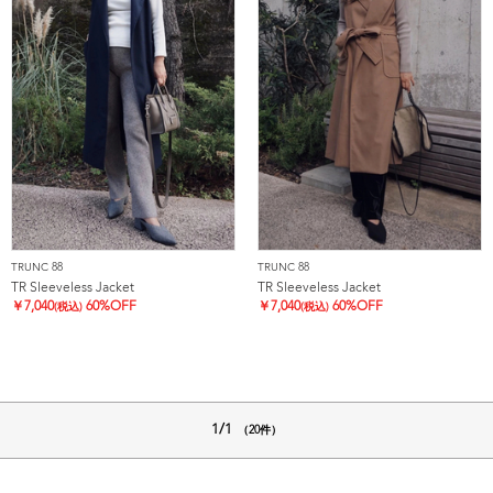
TRUNC 88
TRUNC 88
TR Sleeveless Jacket
TR Sleeveless Jacket
￥
7,040
60%OFF
￥
7,040
60%OFF
(税込)
(税込)
1/1
（20件）