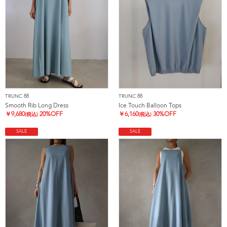
TRUNC 88
TRUNC 88
Smooth Rib Long Dress
Ice Touch Balloon Tops
￥
9,680
20%OFF
￥
6,160
30%OFF
(税込)
(税込)
SALE
SALE