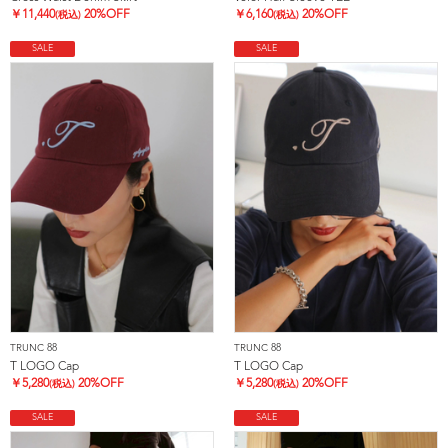
￥
11,440
20%OFF
￥
6,160
20%OFF
(税込)
(税込)
SALE
SALE
TRUNC 88
TRUNC 88
T LOGO Cap
T LOGO Cap
￥
5,280
20%OFF
￥
5,280
20%OFF
(税込)
(税込)
SALE
SALE