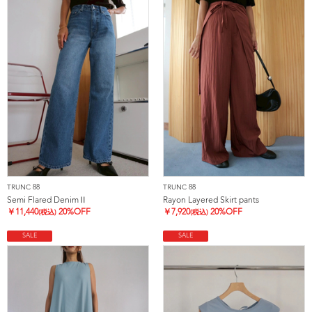
TRUNC 88
TRUNC 88
Semi Flared DenimⅡ
Rayon Layered Skirt pants
￥
11,440
20%OFF
￥
7,920
20%OFF
(税込)
(税込)
SALE
SALE