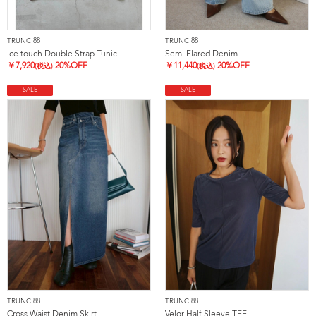
TRUNC 88
TRUNC 88
Ice touch Double Strap Tunic
Semi Flared Denim
￥
7,920
20%OFF
￥
11,440
20%OFF
(税込)
(税込)
SALE
SALE
TRUNC 88
TRUNC 88
Cross Waist Denim Skirt
Velor Half Sleeve TEE