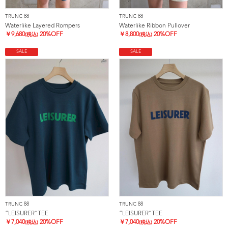
TRUNC 88
TRUNC 88
Waterlike Layered Rompers
Waterlike Ribbon Pullover
￥
9,680
20%OFF
￥
8,800
20%OFF
(税込)
(税込)
SALE
SALE
TRUNC 88
TRUNC 88
”LEISURER”TEE
”LEISURER”TEE
￥
7,040
20%OFF
￥
7,040
20%OFF
(税込)
(税込)