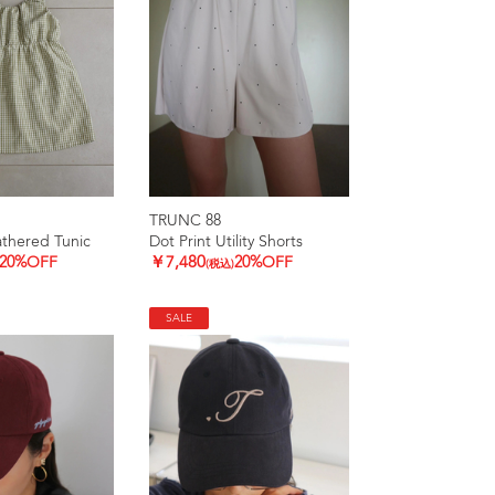
TRUNC 88
thered Tunic
Dot Print Utility Shorts
20%OFF
￥7,480
20%OFF
(税込)
SALE