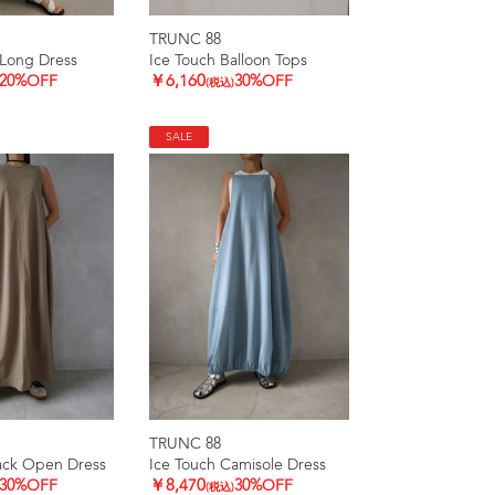
TRUNC 88
Long Dress
Ice Touch Balloon Tops
20%OFF
￥6,160
30%OFF
(税込)
SALE
TRUNC 88
ack Open Dress
Ice Touch Camisole Dress
30%OFF
￥8,470
30%OFF
(税込)