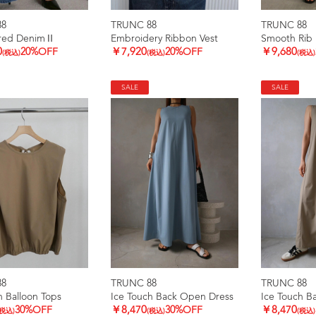
88
TRUNC 88
TRUNC 88
ared DenimⅡ
Embroidery Ribbon Vest
Smooth Rib 
0
20%OFF
￥7,920
20%OFF
￥9,680
(税込)
(税込)
(税込)
SALE
SALE
88
TRUNC 88
TRUNC 88
h Balloon Tops
Ice Touch Back Open Dress
Ice Touch B
30%OFF
￥8,470
30%OFF
￥8,470
(税込)
(税込)
(税込)