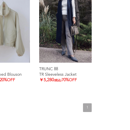
TRUNC 88
ped Blouson
TR Sleeveless Jacket
20%OFF
￥5,280
70%OFF
(税込)
1