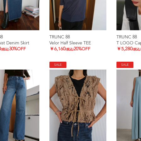
88
TRUNC 88
TRUNC 88
ist Denim Skirt
Velor Half Sleeve TEE
T LOGO Ca
0
30%OFF
￥6,160
20%OFF
￥5,280
(税込)
(税込)
(税込)
SALE
SALE