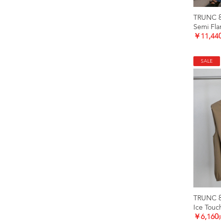
TRUNC 
Semi Fl
￥11,44
SALE
TRUNC 
Ice Touc
￥6,160