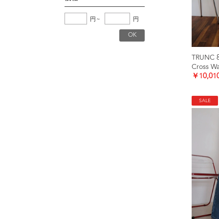
円
~
円
TRUNC 
Cross Wa
￥10,01
SALE