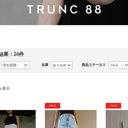
結果：
24
件
在庫
商品ステータス
を表示
SALE
SALE