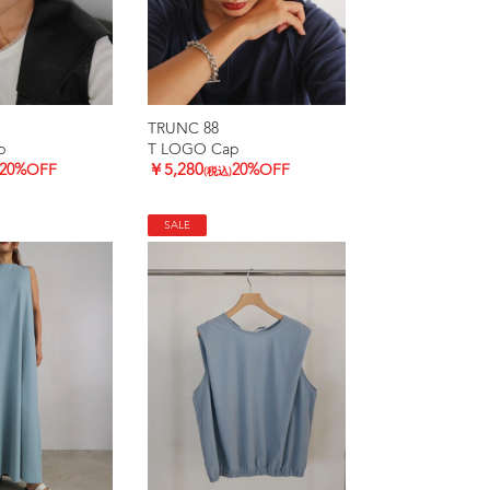
TRUNC 88
p
T LOGO Cap
20%OFF
￥5,280
20%OFF
(税込)
SALE