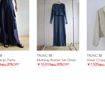
88
TRUNC 88
TRUNC 88
argo Pants
Multiway Bustier Set Dress
Sheer Crop
0
20%OFF
￥10,010
30%OFF
￥7,920
(税込)
(税込)
(税込)