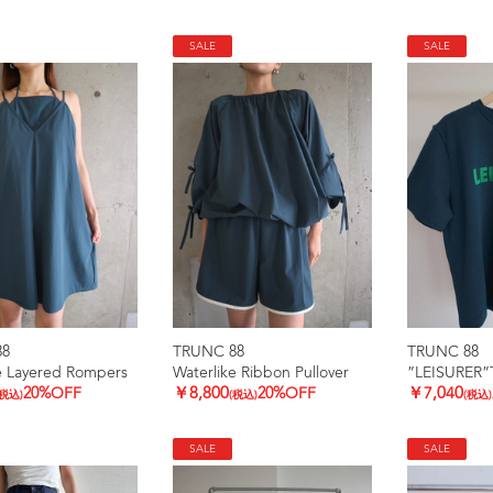
SALE
SALE
88
TRUNC 88
TRUNC 88
e Layered Rompers
Waterlike Ribbon Pullover
”LEISURER”
20%OFF
￥8,800
20%OFF
￥7,040
(税込)
(税込)
(税込)
SALE
SALE