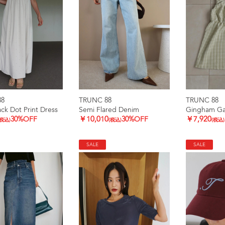
88
TRUNC 88
TRUNC 88
k Dot Print Dress
Semi Flared Denim
Gingham Ga
30%OFF
￥10,010
30%OFF
￥7,920
(税込)
(税込)
(税込)
SALE
SALE