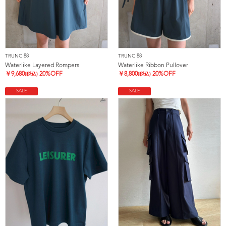
TRUNC 88
TRUNC 88
Waterlike Layered Rompers
Waterlike Ribbon Pullover
￥
9,680
20%OFF
￥
8,800
20%OFF
(税込)
(税込)
SALE
SALE