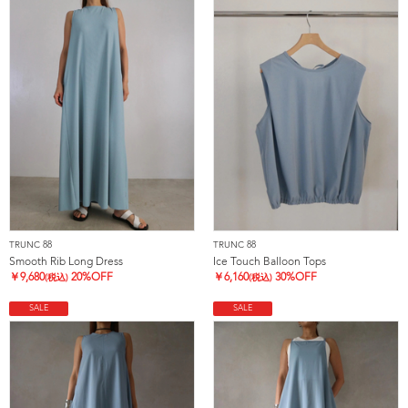
TRUNC 88
TRUNC 88
Smooth Rib Long Dress
Ice Touch Balloon Tops
￥
9,680
20%OFF
￥
6,160
30%OFF
(税込)
(税込)
SALE
SALE