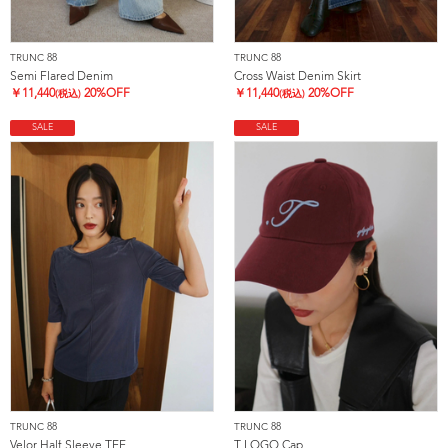
TRUNC 88
TRUNC 88
Semi Flared Denim
Cross Waist Denim Skirt
￥
11,440
20%OFF
￥
11,440
20%OFF
(税込)
(税込)
SALE
SALE
TRUNC 88
TRUNC 88
Velor Half Sleeve TEE
T LOGO Cap