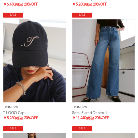
￥
6,160
20%OFF
￥
5,280
20%OFF
(税込)
(税込)
SALE
SALE
TRUNC 88
TRUNC 88
T LOGO Cap
Semi Flared DenimⅡ
￥
5,280
20%OFF
￥
11,440
20%OFF
(税込)
(税込)
SALE
SALE