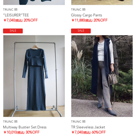
TRUNC 88
TRUNC 88
”LEISURER”TEE
Glossy Cargo Pants
￥
7,040
20%OFF
￥
11,880
20%OFF
(税込)
(税込)
SALE
SALE
TRUNC 88
TRUNC 88
Multiway Bustier Set Dress
TR Sleeveless Jacket
￥
10,010
30%OFF
￥
7,040
60%OFF
(税込)
(税込)