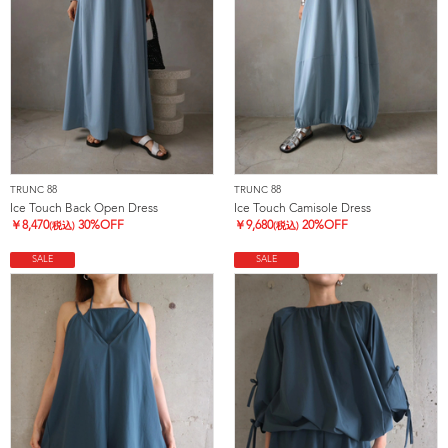
TRUNC 88
TRUNC 88
Ice Touch Back Open Dress
Ice Touch Camisole Dress
￥
8,470
30%OFF
￥
9,680
20%OFF
(税込)
(税込)
SALE
SALE