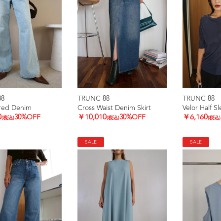
88
TRUNC 88
TRUNC 88
ared Denim
Cross Waist Denim Skirt
Velor Half S
0
30%OFF
￥10,010
30%OFF
￥6,160
(税込)
(税込)
(税込)
SALE
SALE