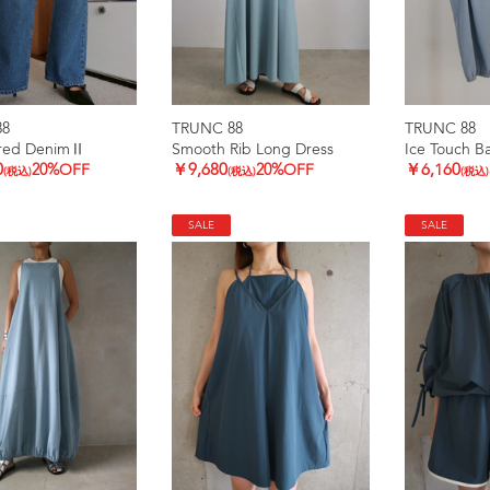
88
TRUNC 88
TRUNC 88
ared DenimⅡ
Smooth Rib Long Dress
Ice Touch Ba
0
20%OFF
￥9,680
20%OFF
￥6,160
(税込)
(税込)
(税込)
SALE
SALE