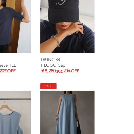
TRUNC 88
leeve TEE
T LOGO Cap
20%OFF
￥5,280
20%OFF
(税込)
SALE