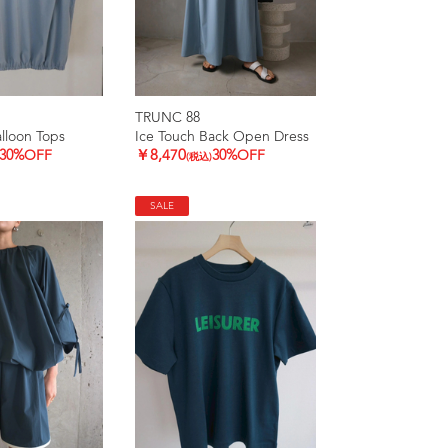
TRUNC 88
lloon Tops
Ice Touch Back Open Dress
30%OFF
￥8,470
30%OFF
(税込)
SALE