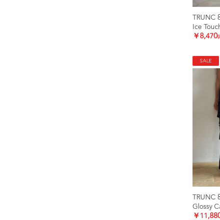
TRUNC 
Ice Touc
￥8,470
SALE
TRUNC 
Glossy C
￥11,88