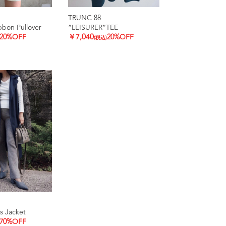
TRUNC 88
bbon Pullover
”LEISURER”TEE
20%OFF
￥7,040
20%OFF
(税込)
s Jacket
70%OFF