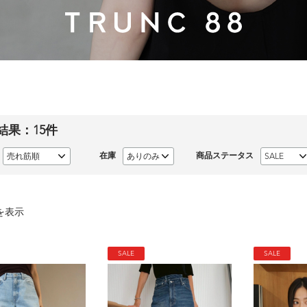
結果：
15
件
在庫
商品ステータス
を表示
SALE
SALE