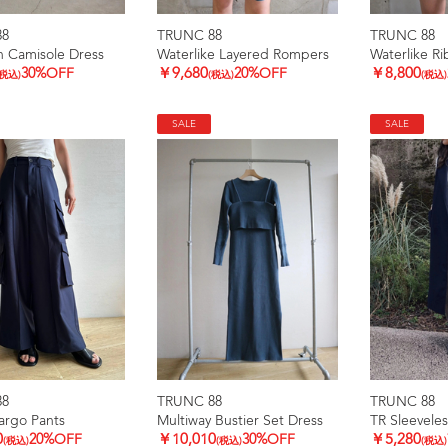
88
TRUNC 88
TRUNC 88
h Camisole Dress
Waterlike Layered Rompers
Waterlike Ri
30%OFF
￥9,680
20%OFF
￥8,800
(税込)
(税込)
(税込)
SALE
SALE
88
TRUNC 88
TRUNC 88
argo Pants
Multiway Bustier Set Dress
TR Sleeveles
0
20%OFF
￥10,010
30%OFF
￥5,280
(税込)
(税込)
(税込)