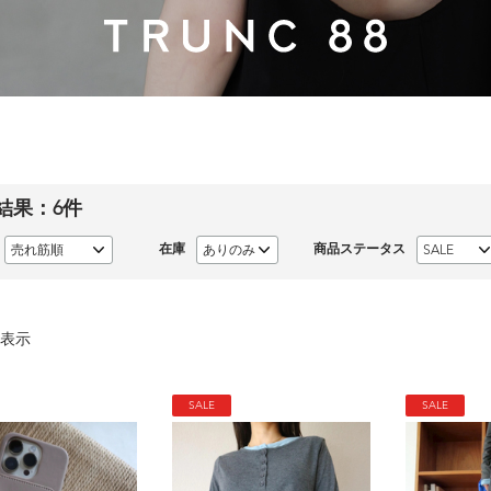
結果：
6
件
在庫
商品ステータス
表示
SALE
SALE