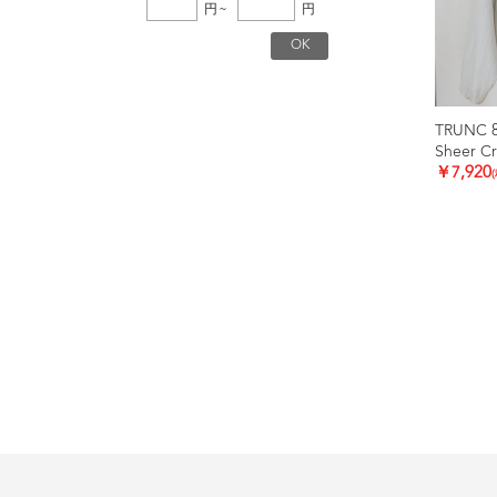
円
~
円
TRUNC 
Sheer C
￥7,920