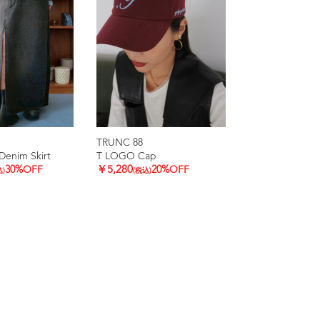
TRUNC 88
Denim Skirt
T LOGO Cap
30%OFF
￥5,280
20%OFF
込)
(税込)