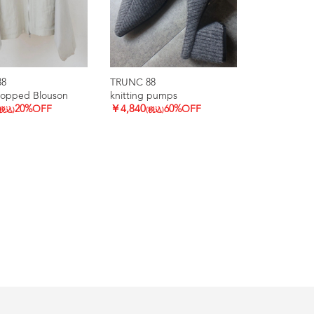
88
TRUNC 88
ropped Blouson
knitting pumps
20%OFF
￥4,840
60%OFF
(税込)
(税込)