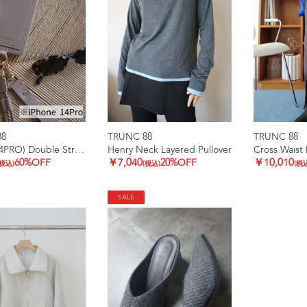
88
TRUNC 88
TRUNC 88
(iPhone14PRO) Double Strap iPhone Case
Henry Neck Layered Pullover
Cross Waist 
60%OFF
￥7,040
20%OFF
￥10,010
(税込)
(税込)
(税
SALE