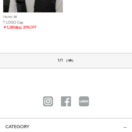
TRUNC 88
T LOGO Cap
￥
5,280
20%OFF
(税込)
1/1
（1件）
CATEGORY