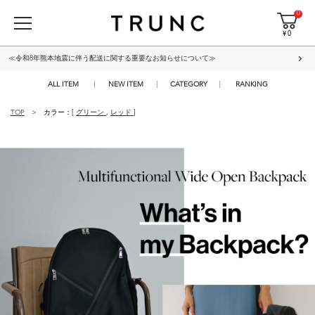
0
¥ 0
≪令和8年熊本地震に伴う配送に関する重要なお知らせについて≫
ALL ITEM
NEW ITEM
CATEGORY
RANKING
TOP
カラー：[
グリーン
,
レッド
]