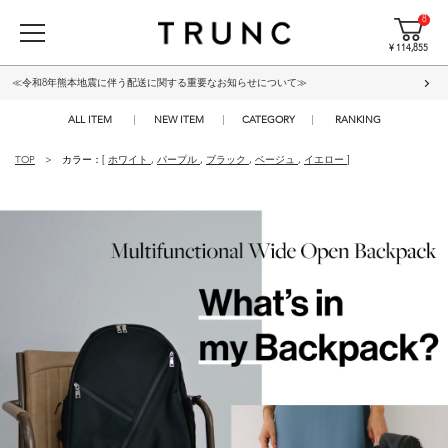
8
¥ 114,855
≪令和8年熊本地震に伴う配送に関する重要なお知らせについて≫
ALL ITEM
NEW ITEM
CATEGORY
RANKING
TOP
カラー：[
ホワイト
,
パープル
,
ブラック
,
ベージュ
,
イエロー
]