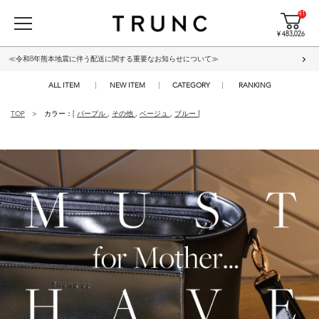
41
¥ 483,026
≪令和8年熊本地震に伴う配送に関する重要なお知らせについて≫
ALL ITEM
NEW ITEM
CATEGORY
RANKING
TOP
カラー：[
パープル
,
その他
,
ベージュ
,
ブルー
]