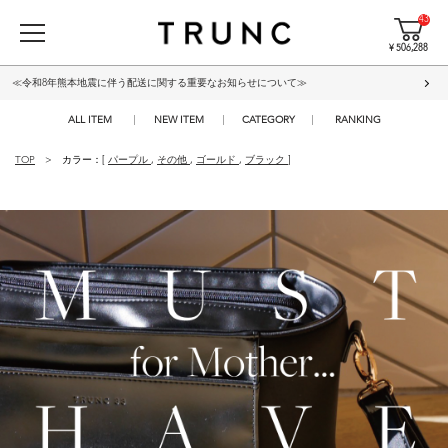
43
¥ 506,288
≪令和8年熊本地震に伴う配送に関する重要なお知らせについて≫
ALL ITEM
NEW ITEM
CATEGORY
RANKING
TOP
カラー：[
パープル
,
その他
,
ゴールド
,
ブラック
]