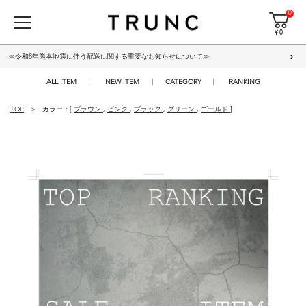
0
¥ 0
≪令和8年熊本地震に伴う配送に関する重要なお知らせについて≫
ALL ITEM
NEW ITEM
CATEGORY
RANKING
TOP
カラー：[
ブラウン
,
ピンク
,
ブラック
,
グリーン
,
ゴールド
]