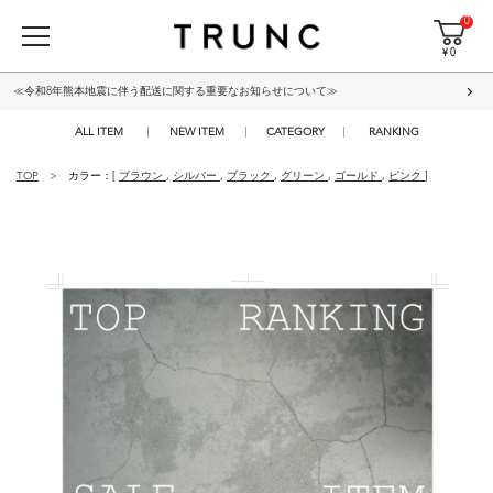
0
¥ 0
≪令和8年熊本地震に伴う配送に関する重要なお知らせについて≫
ALL ITEM
NEW ITEM
CATEGORY
RANKING
TOP
カラー：[
ブラウン
,
シルバー
,
ブラック
,
グリーン
,
ゴールド
,
ピンク
]