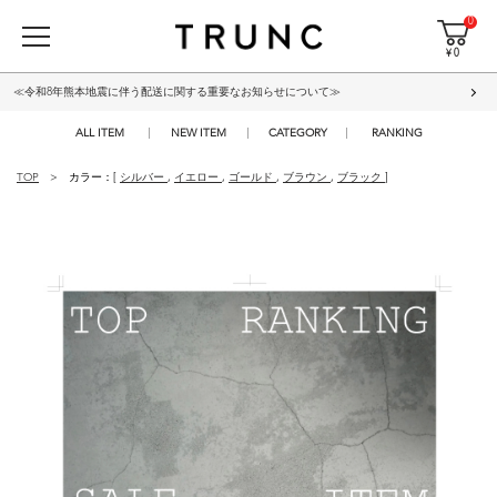
0
¥ 0
≪令和8年熊本地震に伴う配送に関する重要なお知らせについて≫
ALL ITEM
NEW ITEM
CATEGORY
RANKING
TOP
カラー：[
シルバー
,
イエロー
,
ゴールド
,
ブラウン
,
ブラック
]