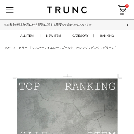
0
¥ 0
≪令和8年熊本地震に伴う配送に関する重要なお知らせについて≫
ALL ITEM
NEW ITEM
CATEGORY
RANKING
TOP
カラー：[
シルバー
,
イエロー
,
ゴールド
,
オレンジ
,
ピンク
,
グリーン
]