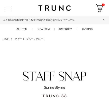
0
¥ 0
≪令和8年熊本地震に伴う配送に関する重要なお知らせについて≫
ALL ITEM
NEW ITEM
CATEGORY
RANKING
TOP
カラー：[
ブルー
,
グレー
]