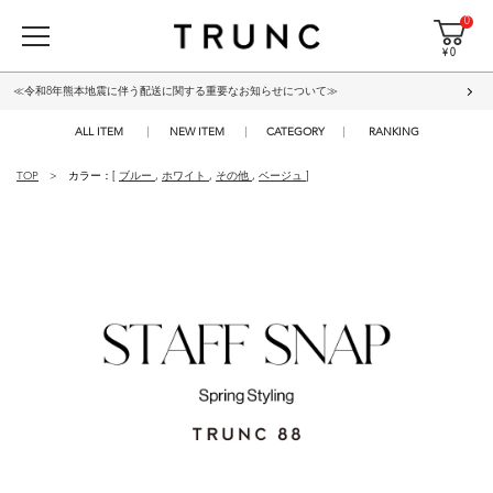
0
¥ 0
≪令和8年熊本地震に伴う配送に関する重要なお知らせについて≫
ALL ITEM
NEW ITEM
CATEGORY
RANKING
TOP
カラー：[
ブルー
,
ホワイト
,
その他
,
ベージュ
]